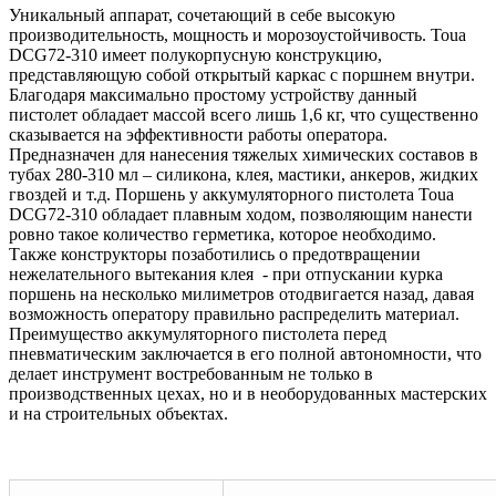
Уникальный аппарат, сочетающий в себе высокую
производительность, мощность и морозоустойчивость. Toua
DCG72-310 имеет полукорпусную конструкцию,
представляющую собой открытый каркас с поршнем внутри.
Благодаря максимально простому устройству данный
пистолет обладает массой всего лишь 1,6 кг, что существенно
сказывается на эффективности работы оператора.
Предназначен для нанесения тяжелых химических составов в
тубах 280-310 мл – силикона, клея, мастики, анкеров, жидких
гвоздей и т.д. Поршень у аккумуляторного пистолета Toua
DCG72-310 обладает плавным ходом, позволяющим нанести
ровно такое количество герметика, которое необходимо.
Также конструкторы позаботились о предотвращении
нежелательного вытекания клея - при отпускании курка
поршень на несколько милиметров отодвигается назад, давая
возможность оператору правильно распределить материал.
Преимущество аккумуляторного пистолета перед
пневматическим заключается в его полной автономности, что
делает инструмент востребованным не только в
производственных цехах, но и в необорудованных мастерских
и на строительных объектах.