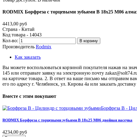
RODMIX
Борфреза
с
торцевыми
зубьями
B
18х25
M06
алма
4413,00 руб
Страна - Китай
Код товара - 14043
Кол-во:
В корзину
Производитель
Rodmix
Как заказать
Вы можете воспользоваться корзиной покупателя нажав на значо
145 или отправьте заявку на электронную почту zakaz@solt74.r
на карточке товара. 2. В ответ на ваше письмо мы отправим вам
его по адресу г. Челябинск, ул. Кирова 4а или заказать дост
Вместе
с
этим
покупают
Борфреза B - Ци
RODMIX
Борфреза
с
торцевыми
зубьями
B
18х25
M06
двойная
насечка
4234,00 руб