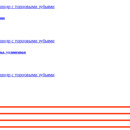
линдр с торцовыми зубьями
нию
линдр с торцовыми зубьями
ка,
удлиненная
линдр с торцовыми зубьями