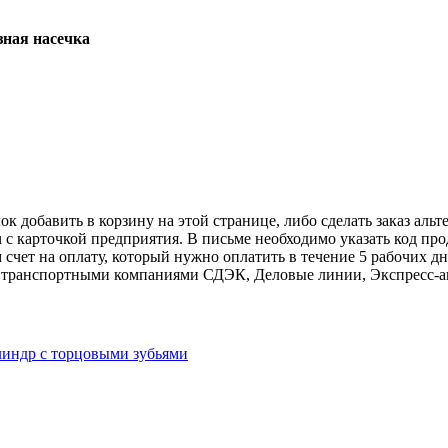
зная
насечка
к добавить в корзину на этой странице, либо сделать заказ альт
u с карточкой предприятия. В письме необходимо указать код пр
 счет на оплату, который нужно оплатить в течение 5 рабочих дн
авку транспортными компаниями СДЭК, Деловые линии, Экспресс-а
линдр с торцовыми зубьями