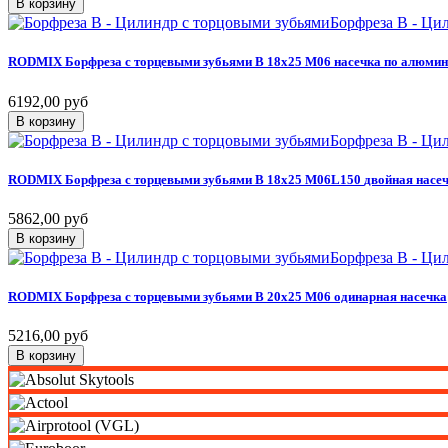
В корзину
Борфреза B - Ци
RODMIX
Борфреза
с
торцевыми
зубьями
B
18х25
M06
насечка
по
алюми
6192,00 руб
В корзину
Борфреза B - Ци
RODMIX
Борфреза
с
торцевыми
зубьями
B
18х25
M06L150
двойная
насеч
5862,00 руб
В корзину
Борфреза B - Ци
RODMIX
Борфреза
с
торцевыми
зубьями
B
20х25
M06
одинарная
насечка
5216,00 руб
В корзину