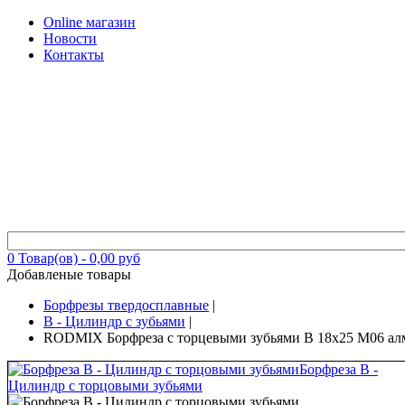
Online магазин
Новости
Контакты
0
Товар(ов) -
0,00 руб
Добавленые товары
Борфрезы твердосплавные
|
B - Цилиндр с зубьями
|
RODMIX Борфреза с торцевыми зубьями B 18х25 M06 алм
Борфреза B -
Цилиндр с торцовыми зубьями