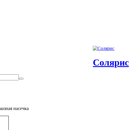
Солярис
азная насечка