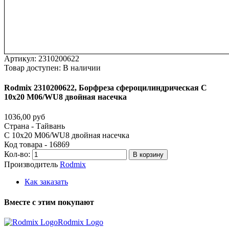
Артикул:
2310200622
Товар доступен:
В наличии
Rodmix
2310200622,
Борфреза
сфероцилиндрическая
C
10х20
M06/WU8
двойная
насечка
1036,00 руб
Страна - Тайвань
C 10х20 M06/WU8 двойная насечка
Код товара - 16869
Кол-во:
В корзину
Производитель
Rodmix
Как заказать
Вместе
с
этим
покупают
Rodmix Logo