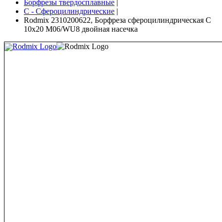
Борфрезы твердосплавные
|
C - Сфероцилиндрические
|
Rodmix 2310200622, Борфреза сфероцилиндрическая C
10х20 M06/WU8 двойная насечка
Rodmix Logo