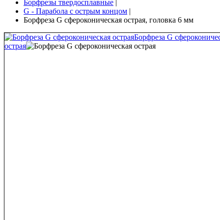
Борфрезы твердосплавные
|
G - Парабола с острым концом
|
Борфреза G сфероконическая острая, головка 6 мм
Борфреза G сферокониче
острая