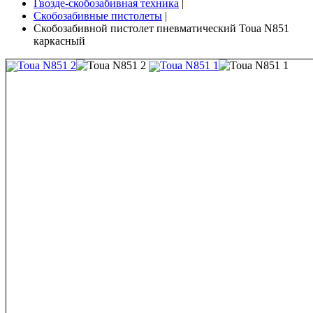
Гвозде-скобозабивная техника
|
Скобозабивные пистолеты
|
Скобозабивной пистолет пневматический Toua N851
каркасный
Toua N851 2
Toua N851 1