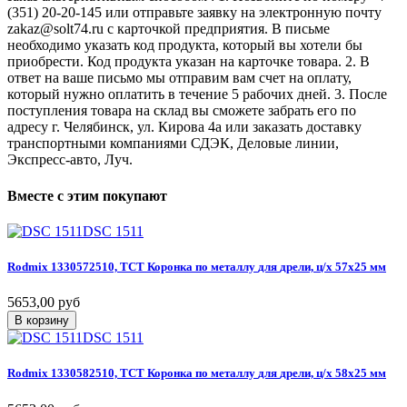
(351) 20-20-145 или отправьте заявку на электронную почту
zakaz@solt74.ru с карточкой предприятия. В письме
необходимо указать код продукта, который вы хотели бы
приобрести. Код продукта указан на карточке товара. 2. В
ответ на ваше письмо мы отправим вам счет на оплату,
который нужно оплатить в течение 5 рабочих дней. 3. После
поступления товара на склад вы сможете забрать его по
адресу г. Челябинск, ул. Кирова 4а или заказать доставку
транспортными компаниями СДЭК, Деловые линии,
Экспресс-авто, Луч.
Вместе
с
этим
покупают
DSC 1511
Rodmix
1330572510,
ТСТ
Коронка
по
металлу
для
дрели,
ц/х
57х25
мм
5653,00 руб
В корзину
DSC 1511
Rodmix
1330582510,
ТСТ
Коронка
по
металлу
для
дрели,
ц/х
58х25
мм