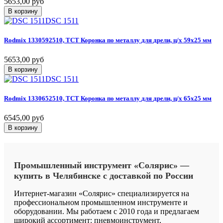
5653,00 руб
В корзину
DSC 1511
Rodmix
1330592510,
ТСТ
Коронка
по
металлу
для
дрели,
ц/х
59х25
мм
5653,00 руб
В корзину
DSC 1511
Rodmix
1330652510,
ТСТ
Коронка
по
металлу
для
дрели,
ц/х
65х25
мм
6545,00 руб
В корзину
Промышленный
инструмент
«Солярис»
—
купить
в
Челябинске
с
доставкой
по
России
Интернет-магазин «Солярис» специализируется на
профессиональном промышленном инструменте и
оборудовании. Мы работаем с 2010 года и предлагаем
широкий ассортимент: пневмоинструмент,