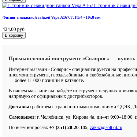
Т-тройник с накидн
Фитинг
с
накидной
гайкой
Vepa
A167/7,
F1/4
-
10x8
мм
424,00 руб
В корзину
Промышленный
инструмент
«Солярис»
—
купить
Интернет-магазин «Солярис» специализируется на професс
пневмоинструмент, гвоздезабивные и скобозабивные пистоле
— более 11 000 позиций в каталоге.
В нашем магазине вы найдёте инструмент ведущих производит
напрямую от официальных дистрибьюторов.
Доставка:
работаем с транспортными компаниями СДЭК, Дело
Самовывоз:
г. Челябинск, ул. Кирова 4а, пн–чт 9:00–18:00, п
По всем вопросам:
+7 (351) 20-20-145
,
zakaz@solt74.ru
.