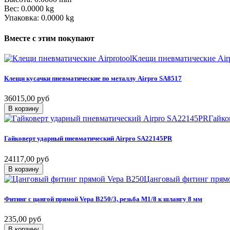
Вес: 0.0000 kg
Упаковка: 0.0000 kg
Вместе
с
этим
покупают
Клещи пневматические Airp
Клещи
кусачки
пневматические
по
металлу
Airpro
SA8517
36015,00 руб
В корзину
Гайко
Гайковерт
ударный
пневматический
Airpro
SA22145PR
24117,00 руб
В корзину
Цанговый фитинг прямо
Фитинг
с
цангой
прямой
Vepa
B250/3,
резьба
M1/8
к
шлангу
8
мм
235,00 руб
В корзину