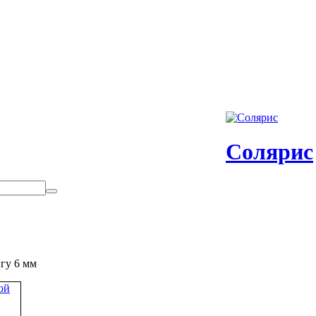
Солярис
нгу 6 мм
ой