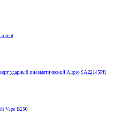
rotool
верт ударный пневматический Airpro SA22145PR
й Vepa B250