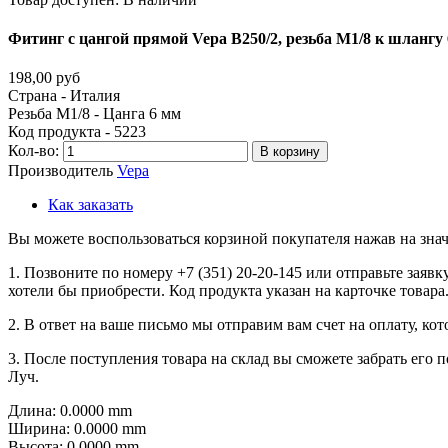
Фитинг
с
цангой
прямой
Vepa
B250/2,
резьба
M1/8
к
шлангу
198,00 руб
Страна - Италия
Резьба M1/8 - Цанга 6 мм
Код продукта - 5223
Кол-во:
В корзину
Производитель
Vepa
Как заказать
Вы можете воспользоваться корзиной покупателя нажав на значо
1. Позвоните по номеру +7 (351) 20-20-145 или отправьте заяв
хотели бы приобрести. Код продукта указан на карточке товара
2. В ответ на ваше письмо мы отправим вам счет на оплату, ко
3. После поступления товара на склад вы сможете забрать его 
Луч.
Длина: 0.0000 mm
Ширина: 0.0000 mm
Высота: 0.0000 mm