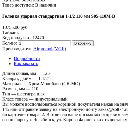
Товар доступен:
В наличии
Головка
ударная
стандартная
1-1/2
110
мм
S05-110M-B
10755,00 руб
Тайвань
Код продукта - 12470
Кол-во:
В корзину
Производитель
Airprotool (VGL)
Подробности
Как заказать
Длина общая, мм — 125
Квадрат, дюйм — 1-1/2"
Материал — Хром-Молибден (CR-MO)
Размер , мм — 110
Тип — шестигранная
Класс товара — индустриальный
Вы можете воспользоваться корзиной покупателя нажав на значо
145 или отправьте заявку на электронную почту zakaz@solt74.r
на карточке товара. 2. В ответ на ваше письмо мы отправим вам
его по адресу г. Челябинск, ул. Кирова 4а или заказать дост