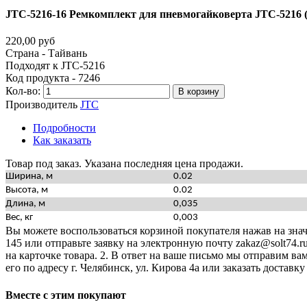
JTC-5216-16
Ремкомплект
для
пневмогайковерта
JTC-5216
220,00 руб
Страна - Тайвань
Подходят к JTC-5216
Код продукта - 7246
Кол-во:
В корзину
Производитель
JTC
Подробности
Как заказать
Товар под заказ. Указана последняя цена продажи.
Ширина, м
0.02
Высота, м
0.02
Длина, м
0,035
Вес, кг
0,003
Вы можете воспользоваться корзиной покупателя нажав на значо
145 или отправьте заявку на электронную почту zakaz@solt74.r
на карточке товара. 2. В ответ на ваше письмо мы отправим вам
его по адресу г. Челябинск, ул. Кирова 4а или заказать дост
Вместе
с
этим
покупают