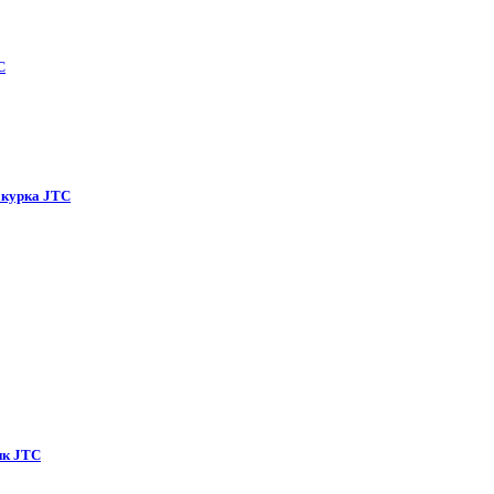
C
курка
JTC
ик
JTC