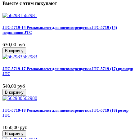
Вместе
с
этим
покупают
562981
JTC-5719-14
Ремкомплект
для
пневмотрещотки
JTC-5719
(14)
подшипник
JTC
630,00 руб
В корзину
562983
JTC-5719-17
Ремкомплект
для
пневмотрещотки
JTC-5719
(17)
цилиндр
JTC
540,00 руб
В корзину
562980
JTC-5719-18
Ремкомплект
для
пневмотрещотки
JTC-5719
(18)
ротор
JTC
1050,00 руб
В корзину