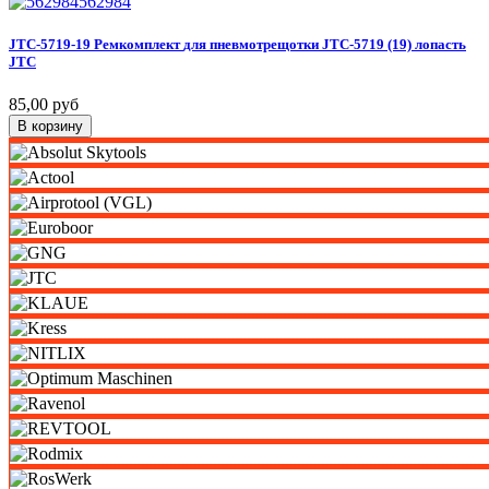
562984
JTC-5719-19
Ремкомплект
для
пневмотрещотки
JTC-5719
(19)
лопасть
JTC
85,00 руб
В корзину