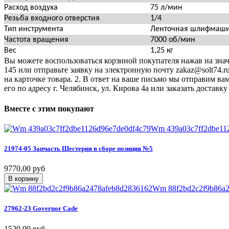
Расход воздуха
75 л/мин
Резьба входного отверстия
1/4
Тип инструмента
Ленточная шлифмаш
Частота вращения
7000 об/мин
Вес
1,25 кг
Вы можете воспользоваться корзиной покупателя нажав на значо
145 или отправьте заявку на электронную почту zakaz@solt74.r
на карточке товара. 2. В ответ на ваше письмо мы отправим вам
его по адресу г. Челябинск, ул. Кирова 4а или заказать дост
Вместе
с
этим
покупают
Wm 439a03c7ff2dbe11
21974-05
Запчасть
Шестерня
в
сборе
позиция
№5
9770,00 руб
В корзину
Wm 88f2bd2c2f9b86a2
27962-23
Governor
Cade
1520,00 руб