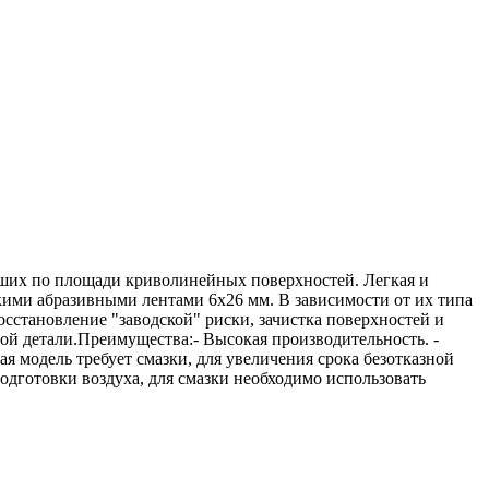
ших по площади криволинейных поверхностей. Легкая и
кими абразивными лентами 6х26 мм. В зависимости от их типа
осстановление "заводской" риски, зачистка поверхностей и
й детали.Преимущества:- Высокая производительность. -
ая модель требует смазки, для увеличения срока безотказной
одготовки воздуха, для смазки необходимо использовать