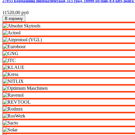
27035
Бормашина
пневматическая,
115
град,
18000
об/мин,
0.4
кВт,
цанга
11520,00 руб
В корзину