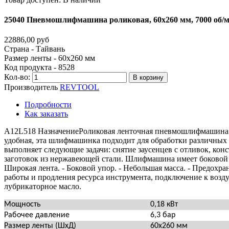
25040
Пневмошлифмашина
роликовая,
60х260
мм,
7000
об/
22886,00 руб
Страна - Тайвань
Размер ленты - 60х260 мм
Код продукта - 8528
Кол-во:
В корзину
Производитель
REVTOOL
Подробности
Как заказать
A12L518 НазначениеРоликовая ленточная пневмошлифмашина 2
удобная, эта шлифмашинка подходит для обработки различных 
выполняет следующие задачи: снятие заусенцев с отливок, конс
заготовок из нержавеющей стали. Шлифмашина имеет боковой 
Широкая лента. - Боковой упор. - Небольшая масса. - Предохра
работы и продления ресурса инструмента, подключение к возду
лубрикаторное масло.
Мощность
0,18 кВт
Рабочее давление
6,3 бар
Размер ленты (ШхД)
60х260 мм