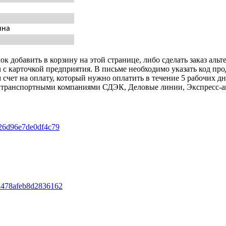
ина
к добавить в корзину на этой странице, либо сделать заказ альт
u с карточкой предприятия. В письме необходимо указать код пр
 счет на оплату, который нужно оплатить в течение 5 рабочих дн
авку транспортными компаниями СДЭК, Деловые линии, Экспресс-а
26d96e7de0df4c79
478afeb8d2836162