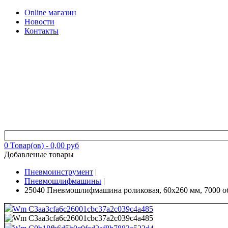
Online магазин
Новости
Контакты
0
Товар(ов) -
0,00 руб
Добавленые товары
Пневмоинструмент
|
Пневмошлифмашины
|
25040 Пневмошлифмашина роликовая, 60х260 мм, 7000 об/
Wm C3aa3cfa6c26001cbc37a2c039c4a485