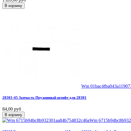
В корзину
Wm 01bac4fba043a11907
28301-45
Запчасть
Пружинный
штифт
для
28301
84,00 руб
В корзину
Wm 6715b94bc8b932