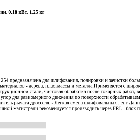
мин,
0.18
кВт,
1,25
кг
54 предназначена для шлифования, полировки и зачистки боль
материалов - дерева, пластмассы и металла.Применяется с широ
трукционной стали, чистовая обработка после токарных работ, в
упор для равномерного движения по поверхности обрабатываемо
нитель рычага дросселя. - Легкая смена шлифовальных лент.Данн
шной магистрали рекомендуется производить через FRL - блок п