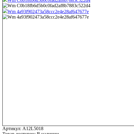
Wm C0b18fb6d5b0c0fad2af8b7883c522d4
Wm 4a93f902473a58ccc2e4e28af647677e
Артикул:
A12L5018
Товар доступен:
В наличии