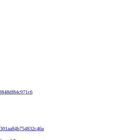
3848df84c971c6
301aa84b754832c46a