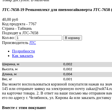
JTC-7658-19
Ремкомплект
для
пневмогайковерта
JTC-7658
40,00 руб
Код продукта - 7767
510457
Страна - Тайвань
Подходят к JTC-7658
Кол-во:
В корзину
Производитель
JTC
Подробности
Как заказать
Ширина, м
0,002
Высота, м
0,002
Длина, м
0,004
Вес, кг
0,001
Вы можете воспользоваться корзиной покупателя нажав на значо
145 или отправьте заявку на электронную почту zakaz@solt74.r
на карточке товара. 2. В ответ на ваше письмо мы отправим вам
его по адресу г. Челябинск, ул. Кирова 4а или заказать дост
Вместе
с
этим
покупают