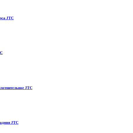
рса
JTC
TC
плотнительное
JTC
задняя
JTC