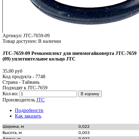
Артикул:
JTC-7659-09
Товар доступен:
В наличии
JTC-7659-09
Ремкомплект
для
пневмогайковерта
JTC-7659
(09)
уплотнительное
кольцо
JTC
35,00 руб
Код продукта - 7748
510433
Страна - Тайвань
Подходят к JTC-7659
Кол-во:
В корзину
Производитель
JTC
Подробности
Как заказать
Ширина, м
0,022
Высота, м
0,003