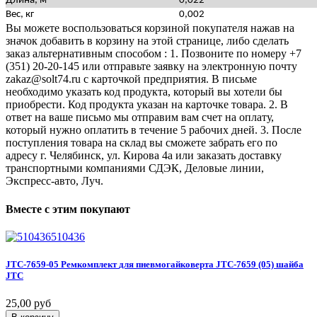
Длина, м
0,022
Вес, кг
0,002
Вы можете воспользоваться корзиной покупателя нажав на
значок добавить в корзину на этой странице, либо сделать
заказ альтернативным способом : 1. Позвоните по номеру +7
(351) 20-20-145 или отправьте заявку на электронную почту
zakaz@solt74.ru с карточкой предприятия. В письме
необходимо указать код продукта, который вы хотели бы
приобрести. Код продукта указан на карточке товара. 2. В
ответ на ваше письмо мы отправим вам счет на оплату,
который нужно оплатить в течение 5 рабочих дней. 3. После
поступления товара на склад вы сможете забрать его по
адресу г. Челябинск, ул. Кирова 4а или заказать доставку
транспортными компаниями СДЭК, Деловые линии,
Экспресс-авто, Луч.
Вместе
с
этим
покупают
510436
JTC-7659-05
Ремкомплект
для
пневмогайковерта
JTC-7659
(05)
шайба
JTC
25,00 руб