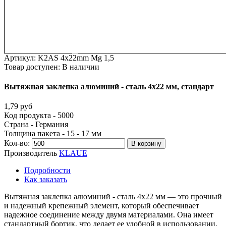
Вытяжная заклепка
Артикул:
K2AS 4x22mm Mg 1,5
Товар доступен:
В наличии
Вытяжная
заклепка
алюминий
-
сталь
4х22
мм,
стандарт
1,79 руб
Код продукта - 5000
Страна - Германия
Толщина пакета - 15 - 17 мм
Кол-во:
В корзину
Производитель
KLAUE
Подробности
Как заказать
Вытяжная заклепка алюминий - сталь 4х22 мм — это прочный
и надежный крепежный элемент, который обеспечивает
надежное соединение между двумя материалами. Она имеет
стандартный бортик, что делает ее удобной в использовании.