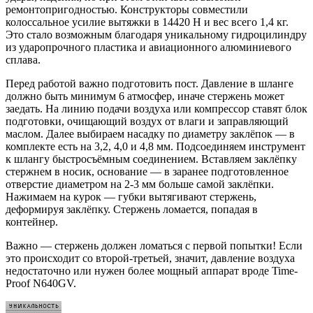
ремонтопригодностью. Конструкторы совместили
колоссальное усилие вытяжки в 14420 Н и вес всего 1,4 кг.
Это стало возможным благодаря уникальному гидроцилиндру
из ударопрочного пластика и авиационного алюминиевого
сплава.
Перед работой важно подготовить пост. Давление в шланге
должно быть минимум 6 атмосфер, иначе стержень может
заедать. На линию подачи воздуха или компрессор ставят блок
подготовки, очищающий воздух от влаги и заправляющий
маслом. Далее выбираем насадку по диаметру заклёпок — в
комплекте есть на 3,2, 4,0 и 4,8 мм. Подсоединяем инструмент
к шлангу быстросъёмным соединением. Вставляем заклёпку
стержнем в носик, основание — в заранее подготовленное
отверстие диаметром на 2-3 мм больше самой заклёпки.
Нажимаем на курок — губки вытягивают стержень,
деформируя заклёпку. Стержень ломается, попадая в
контейнер.
Важно — стержень должен ломаться с первой попытки! Если
это происходит со второй-третьей, значит, давление воздуха
недостаточно или нужен более мощный аппарат вроде Time-
Proof N640GV.