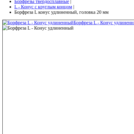
Борфрезы твердосплавные
|
L - Конус с круглым концом
|
Борфреза L конус удлиненный, головка 20 мм
Борфреза L - Конус удлинен