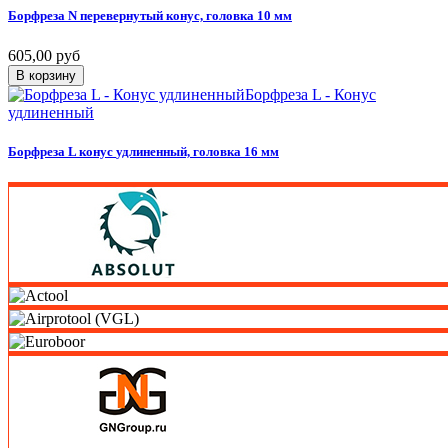
Борфреза
N
перевернутый
конус,
головка
10
мм
605,00 руб
В корзину
Борфреза L - Конус
удлиненный
Борфреза
L
конус
удлиненный,
головка
16
мм