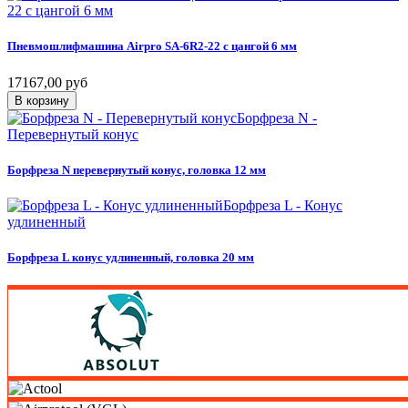
22 с цангой 6 мм
Пневмошлифмашина
Airpro
SA-6R2-22
с
цангой
6
мм
17167,00 руб
В корзину
Борфреза N -
Перевернутый конус
Борфреза
N
перевернутый
конус,
головка
12
мм
Борфреза L - Конус
удлиненный
Борфреза
L
конус
удлиненный,
головка
20
мм