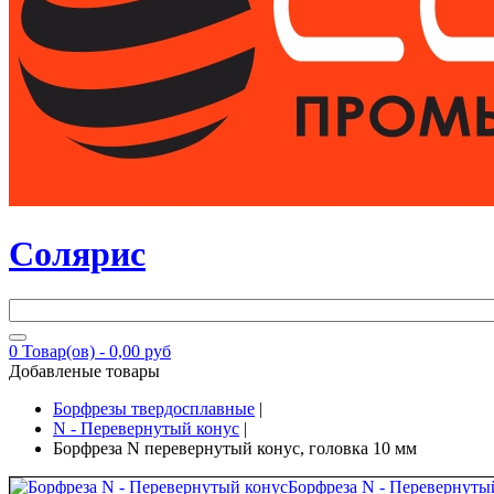
Солярис
0
Товар(ов) -
0,00 руб
Добавленые товары
Борфрезы твердосплавные
|
N - Перевернутый конус
|
Борфреза N перевернутый конус, головка 10 мм
Борфреза N - Перевернуты