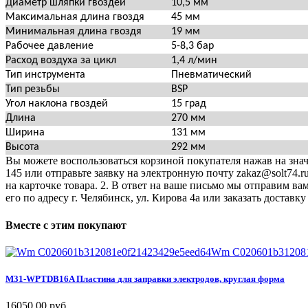
Диаметр шляпки гвоздей
10,5 мм
Максимальная длина гвоздя
45 мм
Минимальная длина гвоздя
19 мм
Рабочее давление
5-8,3 бар
Расход воздуха за цикл
1,4 л/мин
Тип инструмента
Пневматический
Тип резьбы
BSP
Угол наклона гвоздей
15 град
Длина
270 мм
Ширина
131 мм
Высота
292 мм
Вы можете воспользоваться корзиной покупателя нажав на значо
145 или отправьте заявку на электронную почту zakaz@solt74.r
на карточке товара. 2. В ответ на ваше письмо мы отправим вам
его по адресу г. Челябинск, ул. Кирова 4а или заказать дост
Вместе
с
этим
покупают
Wm C020601b312081
M31-WPTDB16A
Пластина
для
заправки
электродов,
круглая
форма
16050,00 руб