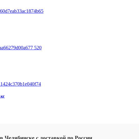
60d7eab33ac1874b65
aa66279d00a677 520
1424c370b1e040f74
кг
в
Челябинске
с
доставкой
по
России