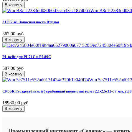
В корзину
Wm B8c1f2383dd080
21207-41
Запасная
часть
Втулка
362,00 руб
В корзину
Dec7245804e60f19b4
PL
кейс
для
PL71C
и
PL89C
587,00 руб
В корзину
Wm 5c7511e552ad013
CN55R
Гвоздезабивной
барабанный
пневмопистолет
2,1-2,5/32-57
мм,
2,88
18980,00 руб
В корзину
Промышленный
инструмент
«Солярис»
—
купить