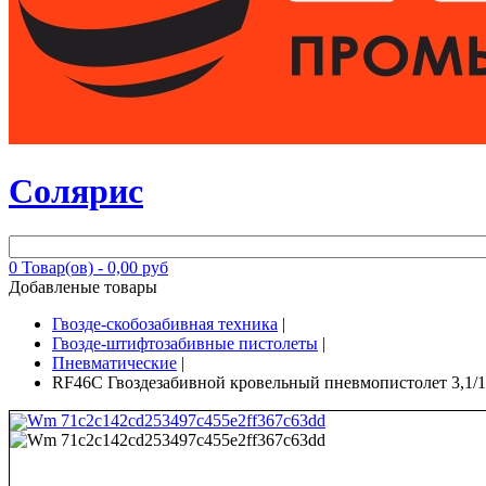
Солярис
0
Товар(ов) -
0,00 руб
Добавленые товары
Гвозде-скобозабивная техника
|
Гвозде-штифтозабивные пистолеты
|
Пневматические
|
RF46C Гвоздезабивной кровельный пневмопистолет 3,1/19
Wm 71c2c142cd253497c455e2ff367c63dd