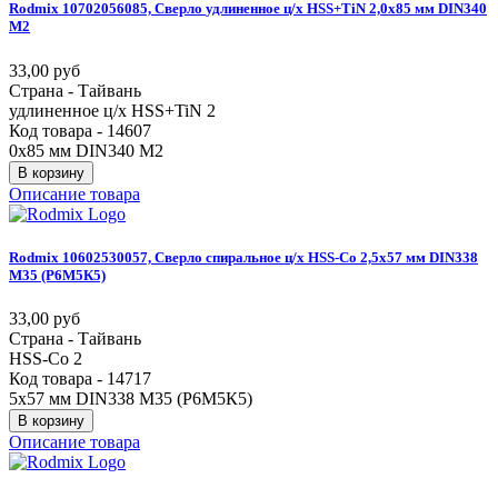
Rodmix
10702056085,
Сверло
удлиненное
ц/х
HSS+TiN
2,0х85
мм
DIN340
М2
33,00 руб
Страна - Тайвань
удлиненное ц/х HSS+TiN 2
Код товара - 14607
0х85 мм DIN340 М2
В корзину
Описание товара
Rodmix
10602530057,
Сверло
спиральное
ц/х
HSS-Co
2,5х57
мм
DIN338
М35
(Р6М5К5)
33,00 руб
Страна - Тайвань
HSS-Co 2
Код товара - 14717
5х57 мм DIN338 М35 (Р6М5К5)
В корзину
Описание товара