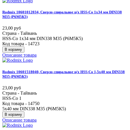
Rodmix
10601012034,
Сверло
спиральное
ц/х
HSS-Co
1х34
мм
DIN338
М35
(Р6М5К5)
23,00 руб
Страна - Тайвань
HSS-Co 1х34 мм DIN338 М35 (Р6М5К5)
Код товара - 14723
В корзину
Описание товара
Rodmix
10601518040,
Сверло
спиральное
ц/х
HSS-Co
1,5х40
мм
DIN338
М35
(Р6М5К5)
23,00 руб
Страна - Тайвань
HSS-Co 1
Код товара - 14750
5х40 мм DIN338 М35 (Р6М5К5)
В корзину
Описание товара