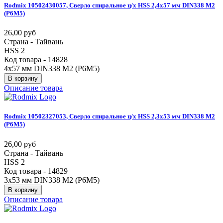
Rodmix
10502430057,
Сверло
спиральное
ц/х
HSS
2,4х57
мм
DIN338
М2
(Р6М5)
26,00 руб
Страна - Тайвань
HSS 2
Код товара - 14828
4х57 мм DIN338 М2 (Р6М5)
В корзину
Описание товара
Rodmix
10502327053,
Сверло
спиральное
ц/х
HSS
2,3х53
мм
DIN338
М2
(Р6М5)
26,00 руб
Страна - Тайвань
HSS 2
Код товара - 14829
3х53 мм DIN338 М2 (Р6М5)
В корзину
Описание товара