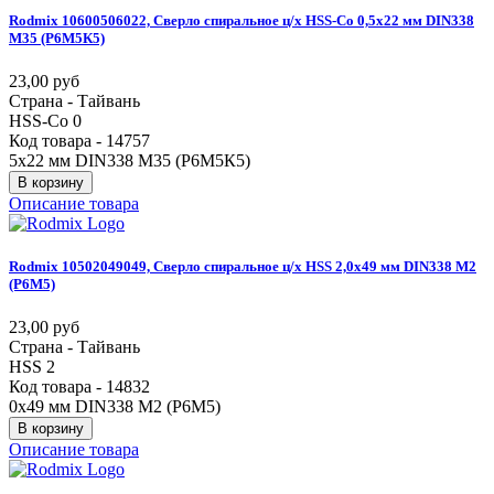
Rodmix
10600506022,
Сверло
спиральное
ц/х
HSS-Co
0,5х22
мм
DIN338
М35
(Р6М5К5)
23,00 руб
Страна - Тайвань
HSS-Co 0
Код товара - 14757
5х22 мм DIN338 М35 (Р6М5К5)
В корзину
Описание товара
Rodmix
10502049049,
Сверло
спиральное
ц/х
HSS
2,0х49
мм
DIN338
М2
(Р6М5)
23,00 руб
Страна - Тайвань
HSS 2
Код товара - 14832
0х49 мм DIN338 М2 (Р6М5)
В корзину
Описание товара