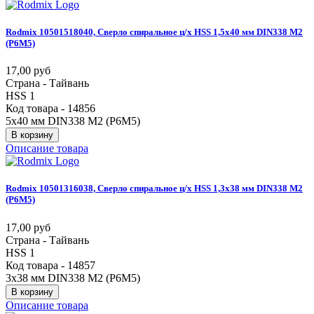
Rodmix
10501518040,
Сверло
спиральное
ц/х
HSS
1,5х40
мм
DIN338
М2
(Р6М5)
17,00 руб
Страна - Тайвань
HSS 1
Код товара - 14856
5х40 мм DIN338 М2 (Р6М5)
В корзину
Описание товара
Rodmix
10501316038,
Сверло
спиральное
ц/х
HSS
1,3х38
мм
DIN338
М2
(Р6М5)
17,00 руб
Страна - Тайвань
HSS 1
Код товара - 14857
3х38 мм DIN338 М2 (Р6М5)
В корзину
Описание товара