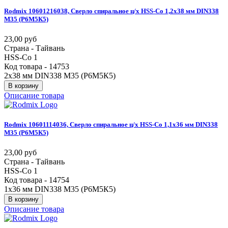
Rodmix
10601216038,
Сверло
спиральное
ц/х
HSS-Co
1,2х38
мм
DIN338
М35
(Р6М5К5)
23,00 руб
Страна - Тайвань
HSS-Co 1
Код товара - 14753
2х38 мм DIN338 М35 (Р6М5К5)
В корзину
Описание товара
Rodmix
10601114036,
Сверло
спиральное
ц/х
HSS-Co
1,1х36
мм
DIN338
М35
(Р6М5К5)
23,00 руб
Страна - Тайвань
HSS-Co 1
Код товара - 14754
1х36 мм DIN338 М35 (Р6М5К5)
В корзину
Описание товара