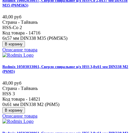
Rodmix
10602630057,
Сверло
спиральное
ц/х
HSS-Co
2,6х57
мм
DIN338
М35
(Р6М5К5)
40,00 руб
Страна - Тайвань
HSS-Co 2
Код товара - 14716
6х57 мм DIN338 М35 (Р6М5К5)
В корзину
Описание товара
Rodmix
10503033061,
Сверло
спиральное
ц/х
HSS
3,0х61
мм
DIN338
М2
(Р6М5)
40,00 руб
Страна - Тайвань
HSS 3
Код товара - 14821
0х61 мм DIN338 М2 (Р6М5)
В корзину
Описание товара