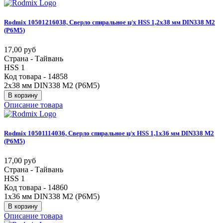
Rodmix
10501216038,
Сверло
спиральное
ц/х
HSS
1,2х38
мм
DIN338
М2
(Р6М5)
17,00 руб
Страна - Тайвань
HSS 1
Код товара - 14858
2х38 мм DIN338 М2 (Р6М5)
В корзину
Описание товара
Rodmix
10501114036,
Сверло
спиральное
ц/х
HSS
1,1х36
мм
DIN338
М2
(Р6М5)
17,00 руб
Страна - Тайвань
HSS 1
Код товара - 14860
1х36 мм DIN338 М2 (Р6М5)
В корзину
Описание товара