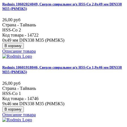
Rodmix
10602024049,
Сверло
спиральное
ц/х
HSS-Co
2,0х49
мм
DIN338
М35
(Р6М5К5)
26,00 руб
Страна - Тайвань
HSS-Co 2
Код товара - 14722
0х49 мм DIN338 М35 (Р6М5К5)
В корзину
Описание товара
Rodmix
10601918046,
Сверло
спиральное
ц/х
HSS-Co
1,9х46
мм
DIN338
М35
(Р6М5К5)
26,00 руб
Страна - Тайвань
HSS-Co 1
Код товара - 14746
9х46 мм DIN338 М35 (Р6М5К5)
В корзину
Описание товара