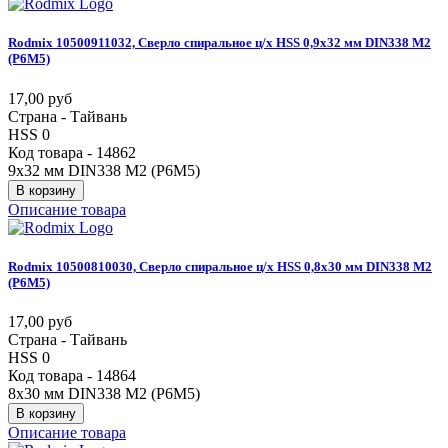
Rodmix
10500911032,
Сверло
спиральное
ц/х
HSS
0,9х32
мм
DIN338
М2
(Р6М5)
17,00 руб
Страна - Тайвань
HSS 0
Код товара - 14862
9х32 мм DIN338 М2 (Р6М5)
В корзину
Описание товара
Rodmix
10500810030,
Сверло
спиральное
ц/х
HSS
0,8х30
мм
DIN338
М2
(Р6М5)
17,00 руб
Страна - Тайвань
HSS 0
Код товара - 14864
8х30 мм DIN338 М2 (Р6М5)
В корзину
Описание товара