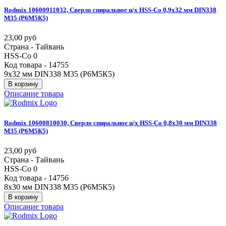
Rodmix
10600911032,
Сверло
спиральное
ц/х
HSS-Co
0,9х32
мм
DIN338
М35
(Р6М5К5)
23,00 руб
Страна - Тайвань
HSS-Co 0
Код товара - 14755
9х32 мм DIN338 М35 (Р6М5К5)
В корзину
Описание товара
Rodmix
10600810030,
Сверло
спиральное
ц/х
HSS-Co
0,8х30
мм
DIN338
М35
(Р6М5К5)
23,00 руб
Страна - Тайвань
HSS-Co 0
Код товара - 14756
8х30 мм DIN338 М35 (Р6М5К5)
В корзину
Описание товара