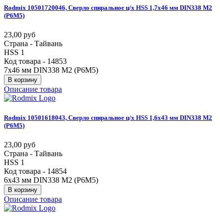
Rodmix
10501720046,
Сверло
спиральное
ц/х
HSS
1,7х46
мм
DIN338
М2
(Р6М5)
23,00 руб
Страна - Тайвань
HSS 1
Код товара - 14853
7х46 мм DIN338 М2 (Р6М5)
В корзину
Описание товара
Rodmix
10501618043,
Сверло
спиральное
ц/х
HSS
1,6х43
мм
DIN338
М2
(Р6М5)
23,00 руб
Страна - Тайвань
HSS 1
Код товара - 14854
6х43 мм DIN338 М2 (Р6М5)
В корзину
Описание товара