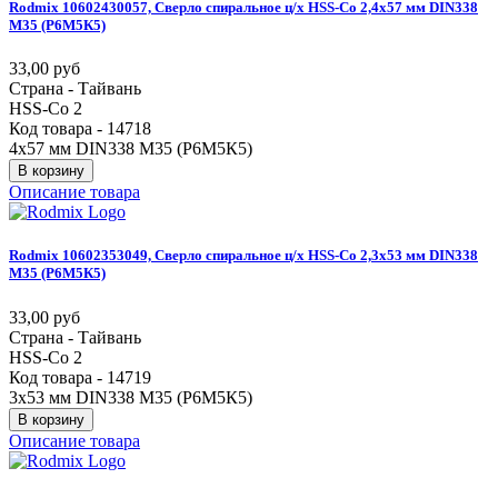
Rodmix
10602430057,
Сверло
спиральное
ц/х
HSS-Co
2,4х57
мм
DIN338
М35
(Р6М5К5)
33,00 руб
Страна - Тайвань
HSS-Co 2
Код товара - 14718
4х57 мм DIN338 М35 (Р6М5К5)
В корзину
Описание товара
Rodmix
10602353049,
Сверло
спиральное
ц/х
HSS-Co
2,3х53
мм
DIN338
М35
(Р6М5К5)
33,00 руб
Страна - Тайвань
HSS-Co 2
Код товара - 14719
3х53 мм DIN338 М35 (Р6М5К5)
В корзину
Описание товара