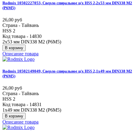
Rodmix
10502227053,
Сверло
спиральное
ц/х
HSS
2,2х53
мм
DIN338
М2
(Р6М5)
26,00 руб
Страна - Тайвань
HSS 2
Код товара - 14830
2х53 мм DIN338 М2 (Р6М5)
В корзину
Описание товара
Rodmix
10502149049,
Сверло
спиральное
ц/х
HSS
2,1х49
мм
DIN338
М2
(Р6М5)
26,00 руб
Страна - Тайвань
HSS 2
Код товара - 14831
1х49 мм DIN338 М2 (Р6М5)
В корзину
Описание товара