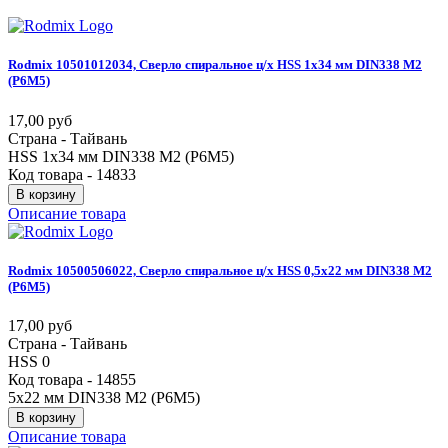
Rodmix
10501012034,
Сверло
спиральное
ц/х
HSS
1х34
мм
DIN338
М2
(Р6М5)
17,00 руб
Страна - Тайвань
HSS 1х34 мм DIN338 М2 (Р6М5)
Код товара - 14833
В корзину
Описание товара
Rodmix
10500506022,
Сверло
спиральное
ц/х
HSS
0,5х22
мм
DIN338
М2
(Р6М5)
17,00 руб
Страна - Тайвань
HSS 0
Код товара - 14855
5х22 мм DIN338 М2 (Р6М5)
В корзину
Описание товара