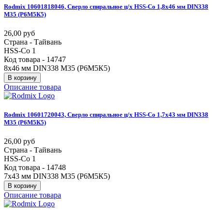
Rodmix
10601818046,
Сверло
спиральное
ц/х
HSS-Co
1,8х46
мм
DIN338
М35
(Р6М5К5)
26,00 руб
Страна - Тайвань
HSS-Co 1
Код товара - 14747
8х46 мм DIN338 М35 (Р6М5К5)
В корзину
Описание товара
Rodmix
10601720043,
Сверло
спиральное
ц/х
HSS-Co
1,7х43
мм
DIN338
М35
(Р6М5К5)
26,00 руб
Страна - Тайвань
HSS-Co 1
Код товара - 14748
7х43 мм DIN338 М35 (Р6М5К5)
В корзину
Описание товара