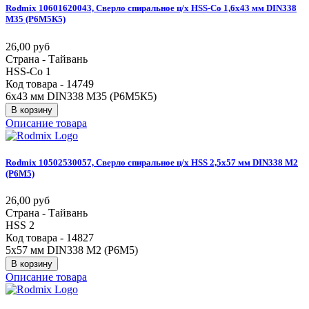
Rodmix
10601620043,
Сверло
спиральное
ц/х
HSS-Co
1,6х43
мм
DIN338
М35
(Р6М5К5)
26,00 руб
Страна - Тайвань
HSS-Co 1
Код товара - 14749
6х43 мм DIN338 М35 (Р6М5К5)
В корзину
Описание товара
Rodmix
10502530057,
Сверло
спиральное
ц/х
HSS
2,5х57
мм
DIN338
М2
(Р6М5)
26,00 руб
Страна - Тайвань
HSS 2
Код товара - 14827
5х57 мм DIN338 М2 (Р6М5)
В корзину
Описание товара