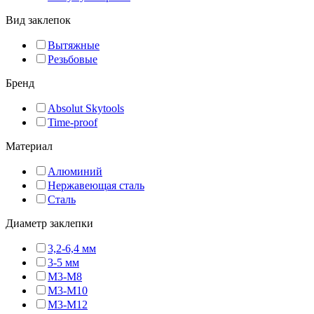
Вид заклепок
Вытяжные
Резьбовые
Бренд
Absolut Skytools
Time-proof
Материал
Алюминий
Нержавеющая сталь
Сталь
Диаметр заклепки
3,2-6,4 мм
3-5 мм
M3-M8
M3-M10
M3-M12