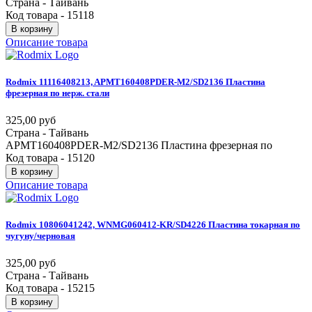
Страна - Тайвань
Код товара - 15118
В корзину
Описание товара
Rodmix
11116408213,
APMT160408PDER-М2/SD2136
Пластина
фрезерная
по
нерж.
стали
325,00 руб
Страна - Тайвань
APMT160408PDER-М2/SD2136 Пластина фрезерная по
Код товара - 15120
В корзину
Описание товара
Rodmix
10806041242,
WNMG060412-KR/SD4226
Пластина
токарная
по
чугуну/черновая
325,00 руб
Страна - Тайвань
Код товара - 15215
В корзину