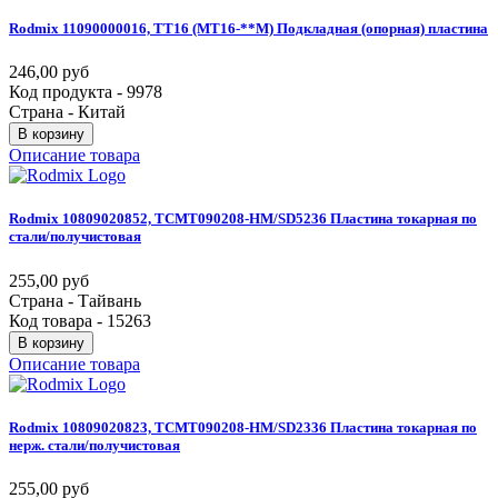
Rodmix
11090000016,
TT16
(MT16-**M)
Подкладная
(опорная)
пластина
246,00 руб
Код продукта - 9978
Страна - Китай
В корзину
Описание товара
Rodmix
10809020852,
TCMT090208-HM/SD5236
Пластина
токарная
по
стали/получистовая
255,00 руб
Страна - Тайвань
Код товара - 15263
В корзину
Описание товара
Rodmix
10809020823,
TCMT090208-HM/SD2336
Пластина
токарная
по
нерж.
стали/получистовая
255,00 руб