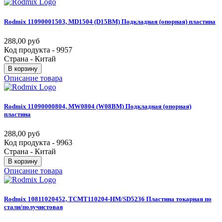
Rodmix
11090001503,
MD1504
(D15BM)
Подкладная
(опорная)
пластина
288,00 руб
Код продукта - 9957
Страна - Китай
В корзину
Описание товара
Rodmix
11090000804,
MW0804
(W08BM)
Подкладная
(опорная)
пластина
288,00 руб
Код продукта - 9963
Страна - Китай
В корзину
Описание товара
Rodmix
10811020452,
TCMT110204-HM/SD5236
Пластина
токарная
по
стали/получистовая