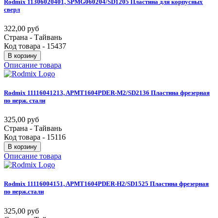
Rodmix
11306020401,
SPMG060204/SD1205
Пластина
для
корпусных
сверл
322,00 руб
Страна - Тайвань
Код товара - 15437
В корзину
Описание товара
Rodmix
11116041213,
APMT1604PDER-M2/SD2136
Пластина
фрезерная
по
нерж.
стали
325,00 руб
Страна - Тайвань
Код товара - 15116
В корзину
Описание товара
Rodmix
11116004151,
APMT1604PDER-H2/SD1525
Пластина
фрезерная
по
нерж.стали
325,00 руб