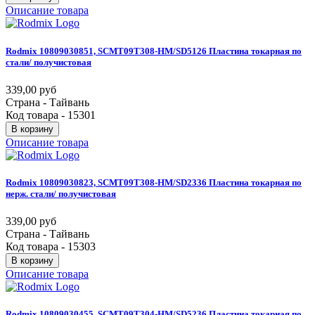
Описание товара
Rodmix
10809030851,
SCMT09T308-HM/SD5126
Пластина
токарная
по
стали/
получистовая
339,00 руб
Страна - Тайвань
Код товара - 15301
В корзину
Описание товара
Rodmix
10809030823,
SCMT09T308-HM/SD2336
Пластина
токарная
по
нерж.
стали/
получистовая
339,00 руб
Страна - Тайвань
Код товара - 15303
В корзину
Описание товара
Rodmix
10809030455,
SCMT09T304-HM/SD5236
Пластина
токарная
по