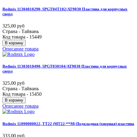
Rodmix
11304010290,
SPGT04T102/AT9030
Пластина
для
корпусных
сверл
325,00 руб
Страна - Тайвань
Код товара - 15449
В корзину
Описание товара
Rodmix
11303010490,
SPGT030104/AT9030
Пластина
для
корпусных
сверл
325,00 руб
Страна - Тайвань
Код товара - 15450
В корзину
Описание товара
Rodmix
11090000022,
TT22
(MT22-**M)
Подкладная
(опорная)
пластина
333,00 руб