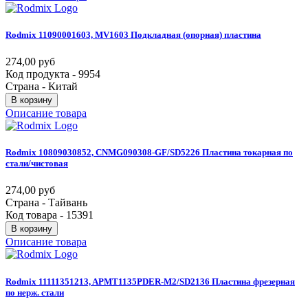
Rodmix
11090001603,
MV1603
Подкладная
(опорная)
пластина
274,00 руб
Код продукта - 9954
Страна - Китай
В корзину
Описание товара
Rodmix
10809030852,
CNMG090308-GF/SD5226
Пластина
токарная
по
стали/чистовая
274,00 руб
Страна - Тайвань
Код товара - 15391
В корзину
Описание товара
Rodmix
11111351213,
APMT1135PDER-M2/SD2136
Пластина
фрезерная
по
нерж.
стали