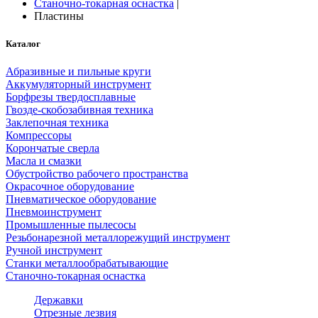
Станочно-токарная оснастка
|
Пластины
Каталог
Абразивные и пильные круги
Аккумуляторный инструмент
Борфрезы твердосплавные
Гвозде-скобозабивная техника
Заклепочная техника
Компрессоры
Корончатые сверла
Масла и смазки
Обустройство рабочего пространства
Окрасочное оборудование
Пневматическое оборудование
Пневмоинструмент
Промышленные пылесосы
Резьбонарезной металлорежущий инструмент
Ручной инструмент
Станки металлообрабатывающие
Станочно-токарная оснастка
Державки
Отрезные лезвия