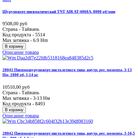
Шуруповерт
пневматический
TNT
AIR
AT-4060A,
8000
об/мин
9508,00 руб
Страна - Тайвань
Код продукта - 5514
Max затяжка - 6.9 Hm
В корзину
Описание товара
28041
Пневмошуруповерт
пистолетного
типа,
внутр.
рег.
момента,
3-13
Нм,
1800
об,
1,14
кг
10510,00 руб
Страна - Тайвань
Max затяжка - 3-13 Нм
Код продукта - 8493
В корзину
Описание товара
28042
Пневмошуруповерт
пистолетного
типа,
внутр.
рег.
момента,
3-16,5