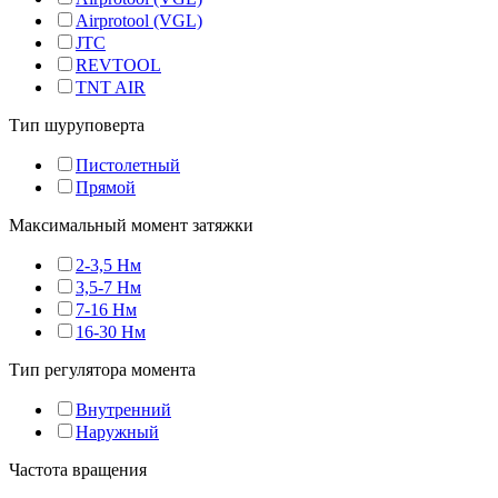
Airprotool (VGL)
JTC
REVTOOL
TNT AIR
Тип шуруповерта
Пистолетный
Прямой
Максимальный момент затяжки
2-3,5 Нм
3,5-7 Нм
7-16 Нм
16-30 Нм
Тип регулятора момента
Внутренний
Наружный
Частота вращения