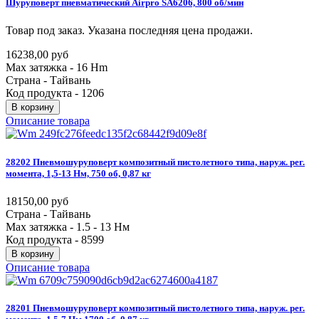
Шуруповерт
пневматический
Airpro
SA6206,
800
об/мин
Товар под заказ. Указана последняя цена продажи.
16238,00 руб
Max затяжка - 16 Hm
Страна - Тайвань
Код продукта - 1206
В корзину
Описание товара
28202
Пневмошуруповерт
композитный
пистолетного
типа,
наруж.
рег.
момента,
1,5-13
Нм,
750
об,
0,87
кг
18150,00 руб
Страна - Тайвань
Max затяжка - 1.5 - 13 Нм
Код продукта - 8599
В корзину
Описание товара
28201
Пневмошуруповерт
композитный
пистолетного
типа,
наруж.
рег.