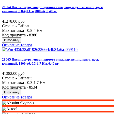
28064
Пневмошуруповерт
прямого
типа,
наруж.
рег.
момента,
пуск
клавишей,
0,8-4,0
Нм,
800
об,
0,49
кг
41278,00 руб
Страна - Тайвань
Max затяжка - 0.8-4 Нм
Код продукта - 8386
В корзину
Описание товара
28065
Пневмошуруповерт
прямого
типа,
нар.
рег.
момента,
пуск
клавишей,
1800
об,
0,3-1,7
Нм,
0,49
кг
41382,00 руб
Страна - Тайвань
Max затяжка - 0.3-1.7 Нм
Код продукта - 8534
В корзину
Описание товара