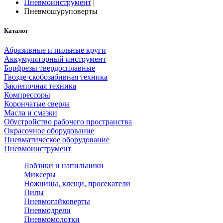
Пневмоинструмент
|
Пневмошуруповерты
Каталог
Абразивные и пильные круги
Аккумуляторный инструмент
Борфрезы твердосплавные
Гвозде-скобозабивная техника
Заклепочная техника
Компрессоры
Корончатые сверла
Масла и смазки
Обустройство рабочего пространства
Окрасочное оборудование
Пневматическое оборудование
Пневмоинструмент
Лобзики и напильники
Миксеры
Ножницы, клещи, просекатели
Пилы
Пневмогайковерты
Пневмодрели
Пневмомолотки