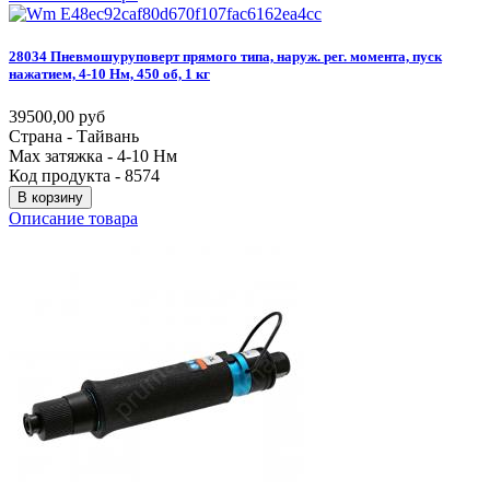
28034
Пневмошуруповерт
прямого
типа,
наруж.
рег.
момента,
пуск
нажатием,
4-10
Нм,
450
об,
1
кг
39500,00 руб
Страна - Тайвань
Max затяжка - 4-10 Нм
Код продукта - 8574
В корзину
Описание товара