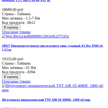
момента,
1,5-7
Нм,1700
об,
0,87
кг
18689,00 руб
Страна - Тайвань
Max затяжка - 1.5-7 Нм
Код продукта - 8612
В корзину
Описание товара
28027
Пневмошуруповерт
пистолетного
типа,
ударный,
61
Нм,
8500
об,
1,13
кг
19333,00 руб
Страна - Тайвань
Max затяжка - 61 Нм
Код продукта - 8394
В корзину
Описание товара
Шуруповерт
пневматический
TNT
AIR
AT-4080E,
1800
об/мин