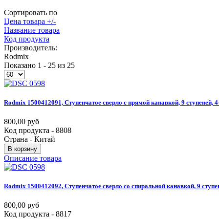
Сортировать по
Цена товара +/-
Название товара
Код продукта
Производитель:
Rodmix
Показано 1 - 25 из 25
Rodmix
1500412091,
Ступенчатое
сверло
с
прямой
канавкой,
9
ступеней,
4
800,00 руб
Код продукта - 8808
Страна - Китай
В корзину
Описание товара
Rodmix
1500412092,
Ступенчатое
сверло
со
спиральной
канавкой,
9
ступе
800,00 руб
Код продукта - 8817