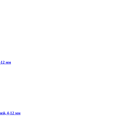
-12
мм
ней,
4-12
мм