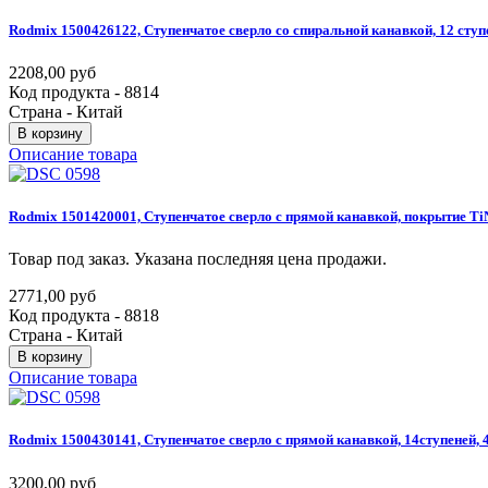
Rodmix
1500426122,
Ступенчатое
сверло
со
спиральной
канавкой,
12
ступ
2208,00 руб
Код продукта - 8814
Страна - Китай
В корзину
Описание товара
Rodmix
1501420001,
Ступенчатое
сверло
с
прямой
канавкой,
покрытие
Ti
Товар под заказ. Указана последняя цена продажи.
2771,00 руб
Код продукта - 8818
Страна - Китай
В корзину
Описание товара
Rodmix
1500430141,
Ступенчатое
сверло
с
прямой
канавкой,
14ступеней,
3200,00 руб