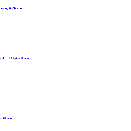
еней,
4-26
мм
N-GOLD,
4-20
мм
4-30
мм