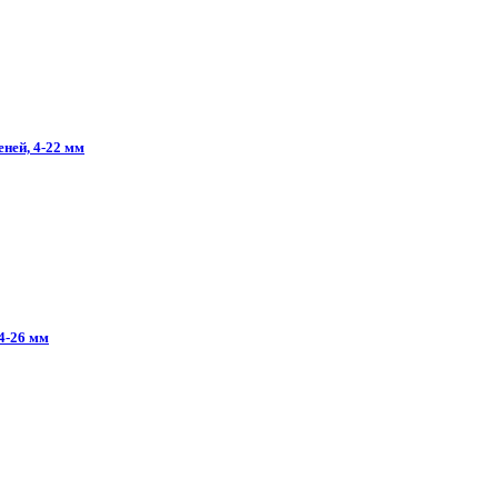
еней,
4-22
мм
4-26
мм