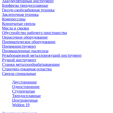
Аккумуляторный инструмент
Борфрезы твердосплавные
Гвозде-скобозабивная техника
Заклепочная техника
Компрессоры
Корончатые сверла
Масла и смазки
Обустройство рабочего пространства
Окрасочное оборудование
Пневматическое оборудование
Пневмоинструмент
Промышленные пылесосы
Резьбонарезной металлорежущий инструмент
Ручной инструмент
Станки металлообрабатывающие
Станочно-токарная оснастка
Сверла спиральные
Двусторонние
Односторонние
Ступенчатые
Твердосплавные
Центровочные
Weldon 19