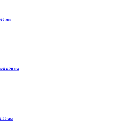
-20
мм
ней
4-20
мм
4-22
мм