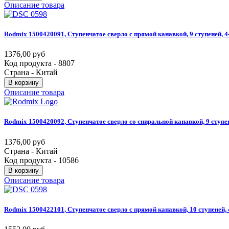
Описание товара
Rodmix
1500420091,
Ступенчатое
сверло
с
прямой
канавкой,
9
ступеней,
4
1376,00 руб
Код продукта - 8807
Страна - Китай
В корзину
Описание товара
Rodmix
1500420092,
Ступенчатое
сверло
со
спиральной
канавкой,
9
ступе
1376,00 руб
Страна - Китай
Код продукта - 10586
В корзину
Описание товара
Rodmix
1500422101,
Ступенчатое
сверло
с
прямой
канавкой,
10
ступеней,