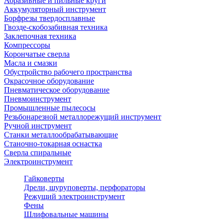
Абразивные и пильные круги
Аккумуляторный инструмент
Борфрезы твердосплавные
Гвозде-скобозабивная техника
Заклепочная техника
Компрессоры
Корончатые сверла
Масла и смазки
Обустройство рабочего пространства
Окрасочное оборудование
Пневматическое оборудование
Пневмоинструмент
Промышленные пылесосы
Резьбонарезной металлорежущий инструмент
Ручной инструмент
Станки металлообрабатывающие
Станочно-токарная оснастка
Сверла спиральные
Электроинструмент
Гайковерты
Дрели, шуруповерты, перфораторы
Режущий электроинструмент
Фены
Шлифовальные машины