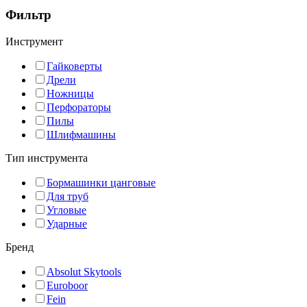
Фильтр
Инструмент
Гайковерты
Дрели
Ножницы
Перфораторы
Пилы
Шлифмашины
Тип инструмента
Бормашинки цанговые
Для труб
Угловые
Ударные
Бренд
Absolut Skytools
Euroboor
Fein