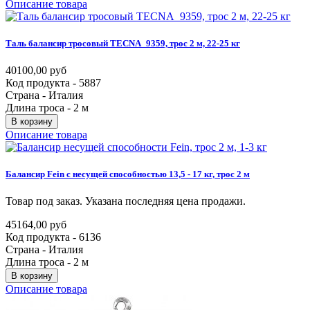
Описание товара
Таль
балансир
тросовый
TECNA_9359,
трос
2
м,
22-25
кг
40100,00 руб
Код продукта - 5887
Страна - Италия
Длина троса - 2 м
В корзину
Описание товара
Балансир
Fein
с
несущей
способностью
13,5
-
17
кг,
трос
2
м
Товар под заказ. Указана последняя цена продажи.
45164,00 руб
Код продукта - 6136
Страна - Италия
Длина троса - 2 м
В корзину
Описание товара