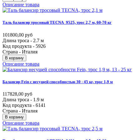
Описание товара
Таль
балансир
тросовый
TECNA_9525,
трос
2,7
м,
60-70
кг
101800,00 руб
Длина троса - 2.7 м
Код продукта - 5926
Страна - Италия
В корзину
Описание товара
Балансир
Fein
с
несущей
способностью
30
-
45
кг,
трос
1,9
м
117828,00 руб
Длина троса - 1.9 м
Код продукта - 6141
Страна - Италия
В корзину
Описание товара