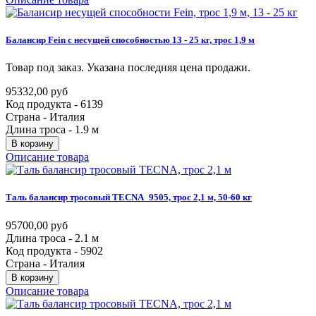
Балансир
Fein
с
несущей
способностью
13
-
25
кг,
трос
1,9
м
Товар под заказ. Указана последняя цена продажи.
95332,00 руб
Код продукта - 6139
Страна - Италия
Длина троса - 1.9 м
В корзину
Описание товара
Таль
балансир
тросовый
TECNA_9505,
трос
2,1
м,
50-60
кг
95700,00 руб
Длина троса - 2.1 м
Код продукта - 5902
Страна - Италия
В корзину
Описание товара