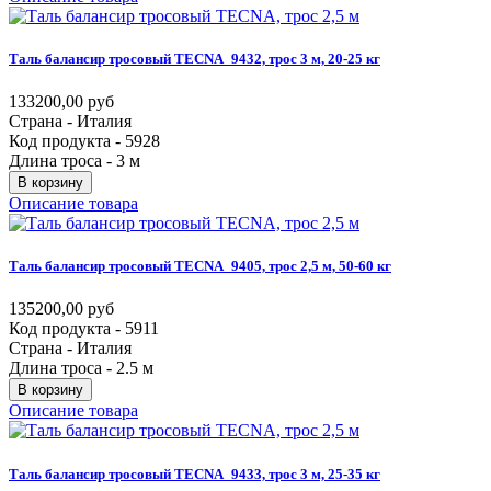
Таль
балансир
тросовый
TECNA_9432,
трос
3
м,
20-25
кг
133200,00 руб
Страна - Италия
Код продукта - 5928
Длина троса - 3 м
В корзину
Описание товара
Таль
балансир
тросовый
TECNA_9405,
трос
2,5
м,
50-60
кг
135200,00 руб
Код продукта - 5911
Страна - Италия
Длина троса - 2.5 м
В корзину
Описание товара
Таль
балансир
тросовый
TECNA_9433,
трос
3
м,
25-35
кг