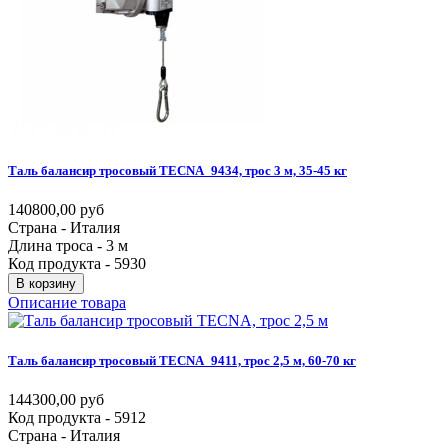
Таль
балансир
тросовый
TECNA_9434,
трос
3
м,
35-45
кг
140800,00 руб
Страна - Италия
Длина троса - 3 м
Код продукта - 5930
В корзину
Описание товара
Таль
балансир
тросовый
TECNA_9411,
трос
2,5
м,
60-70
кг
144300,00 руб
Код продукта - 5912
Страна - Италия