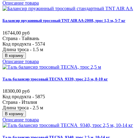
Описание товара
Балансир
пружинный
тросовый
TNT
AIR
AA-2008,
трос
1,5
м,
5-7
кг
16744,00 руб
Страна - Тайвань
Код продукта - 5574
Длина троса - 1.5 м
В корзину
Описание товара
Таль
балансир
тросовый
TECNA_9339,
трос
2,5
м,
8-10
кг
18300,00 руб
Код продукта - 5875
Страна - Италия
Длина троса - 2.5 м
В корзину
Описание товара
Таль
балансир
тросовый
TECNA_9340,
трос
2,5
м,
10-14
кг