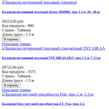
Балансир
пружинный
тросовый
Airpro
SB400K,
трос
1,3
м,
30
-
40
кг
26523,00 руб
Код продукта - 890
Страна - Тайвань
Длина троса - 1.3 м
В корзину
Описание товара
Балансир
пружинный
тросовый
TNT
AIR
AA-2015,
трос
1,5
м,
7-15
кг
29723,00 руб
Код продукта - 5575
Страна - Тайвань
Длина троса - 1.5 м
В корзину
Описание товара
Балансир
Fein
с
несущей
способностью
4,5
-
9
кг,
трос
2
м