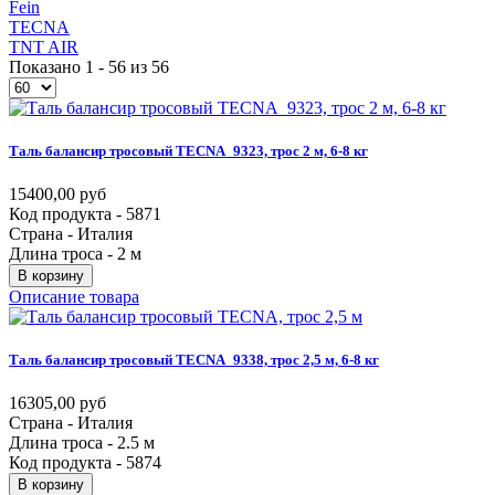
Fein
TECNA
TNT AIR
Показано 1 - 56 из 56
Таль
балансир
тросовый
TECNA_9323,
трос
2
м,
6-8
кг
15400,00 руб
Код продукта - 5871
Страна - Италия
Длина троса - 2 м
В корзину
Описание товара
Таль
балансир
тросовый
TECNA_9338,
трос
2,5
м,
6-8
кг
16305,00 руб
Страна - Италия
Длина троса - 2.5 м
Код продукта - 5874
В корзину