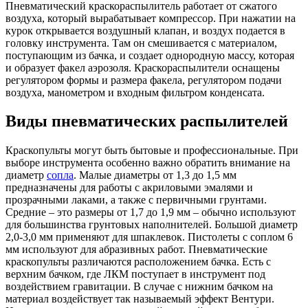
Пневматический краскораспылитель работает от сжатого
воздуха, который вырабатывает компрессор. При нажатии на
курок открывается воздушный клапан, и воздух подается в
головку инструмента. Там он смешивается с материалом,
поступающим из бачка, и создает однородную массу, которая
и образует факел аэрозоля. Краскораспылители оснащены
регулятором формы и размера факела, регулятором подачи
воздуха, манометром и входным фильтром конденсата.
Виды
пневматических
распылителей
Краскопульты могут быть бытовые и профессиональные. При
выборе инструмента особенно важно обратить внимание на
диаметр
сопла
. Малые диаметры от 1,3 до 1,5 мм
предназначены для работы с акриловыми эмалями и
прозрачными лаками, а также с первичными грунтами.
Средние – это размеры от 1,7 до 1,9 мм – обычно используют
для большинства грунтовых наполнителей. Большой диаметр
2,0-3,0 мм применяют для шпаклевок. Пистолеты с соплом 6
мм используют для абразивных работ. Пневматические
краскопульты различаются расположением бачка. Есть с
верхним бачком, где ЛКМ поступает в инструмент под
воздействием гравитации. В случае с нижним бачком на
материал воздействует так называемый эффект Вентури.