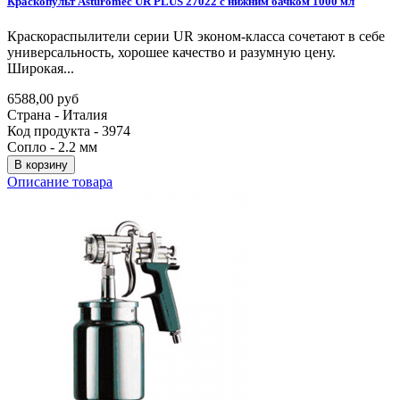
Краскопульт
Asturomec
UR
PLUS
27022
с
нижним
бачком
1000
мл
Краскораспылители серии UR эконом-класса сочетают в себе
универсальность, хорошее качество и разумную цену.
Широкая...
6588,00 руб
Страна - Италия
Код продукта - 3974
Сопло - 2.2 мм
В корзину
Описание товара