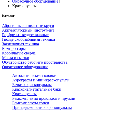
Окрасочное оборудование
|
Краскопульты
Каталог
Абразивные и пильные круги
Аккумуляторный инструмент
Борфрезы твердосплавные
Гвозде-скобозабивная техника
Заклепочная техника
Компрессоры
Корончатые сверла
Масла и смазки
Обустройство рабочего пространства
Окрасочное оборудование
Автоматические головки
Аэрографы и миникраскопульты
Бачки к краскопультам
Красконагнетательные баки
Краскопульты
Ремкомплекты прокладок и пружин
Ремкомплекты сопел
Принадлежности к краскопультам