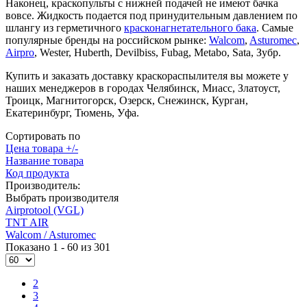
Наконец, краскопульты с нижней подачей не имеют бачка
вовсе. Жидкость подается под принудительным давлением по
шлангу из герметичного
красконагнетательного бака
. Самые
популярные бренды на российском рынке:
Walcom
,
Asturomec
,
Airpro
, Wester, Huberth, Devilbiss, Fubag, Metabo, Sata, Зубр.
Купить и заказать доставку краскораспылителя вы можете у
наших менеджеров в городах Челябинск, Миасс, Златоуст,
Троицк, Магнитогорск, Озерск, Снежинск, Курган,
Екатеринбург, Тюмень, Уфа.
Сортировать по
Цена товара +/-
Название товара
Код продукта
Производитель:
Выбрать производителя
Airprotool (VGL)
TNT AIR
Walcom / Asturomec
Показано 1 - 60 из 301
2
3