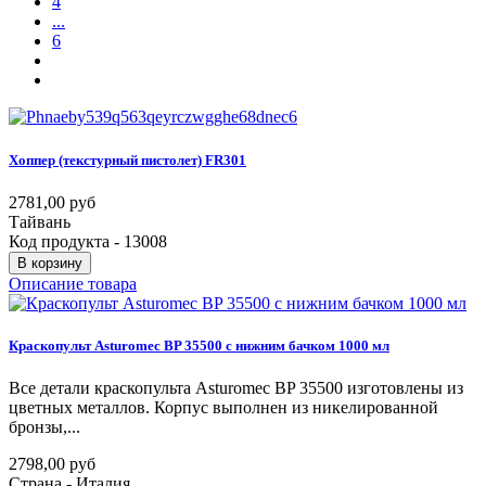
4
...
6
Хоппер
(текстурный
пистолет)
FR301
2781,00 руб
Тайвань
Код продукта - 13008
В корзину
Описание товара
Краскопульт
Asturomec
BP
35500
с
нижним
бачком
1000
мл
Все детали краскопульта Asturomec BP 35500 изготовлены из
цветных металлов. Корпус выполнен из никелированной
бронзы,...
2798,00 руб
Страна - Италия