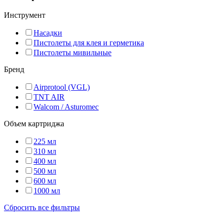
Инструмент
Насадки
Пистолеты для клея и герметика
Пистолеты мивильные
Бренд
Airprotool (VGL)
TNT AIR
Walcom / Asturomec
Объем картриджа
225 мл
310 мл
400 мл
500 мл
600 мл
1000 мл
Сбросить все фильтры