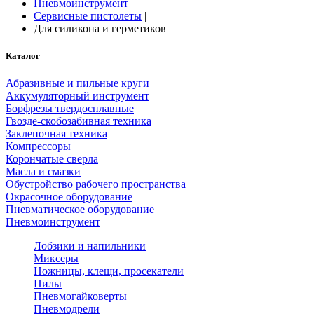
Пневмоинструмент
|
Сервисные пистолеты
|
Для силикона и герметиков
Каталог
Абразивные и пильные круги
Аккумуляторный инструмент
Борфрезы твердосплавные
Гвозде-скобозабивная техника
Заклепочная техника
Компрессоры
Корончатые сверла
Масла и смазки
Обустройство рабочего пространства
Окрасочное оборудование
Пневматическое оборудование
Пневмоинструмент
Лобзики и напильники
Миксеры
Ножницы, клещи, просекатели
Пилы
Пневмогайковерты
Пневмодрели