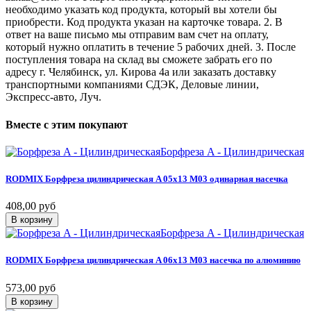
необходимо указать код продукта, который вы хотели бы
приобрести. Код продукта указан на карточке товара. 2. В
ответ на ваше письмо мы отправим вам счет на оплату,
который нужно оплатить в течение 5 рабочих дней. 3. После
поступления товара на склад вы сможете забрать его по
адресу г. Челябинск, ул. Кирова 4а или заказать доставку
транспортными компаниями СДЭК, Деловые линии,
Экспресс-авто, Луч.
Вместе
с
этим
покупают
Борфреза A - Цилиндрическая
RODMIX
Борфреза
цилиндрическая
A
05х13
M03
одинарная
насечка
408,00 руб
В корзину
Борфреза A - Цилиндрическая
RODMIX
Борфреза
цилиндрическая
A
06х13
M03
насечка
по
алюминию
573,00 руб
В корзину