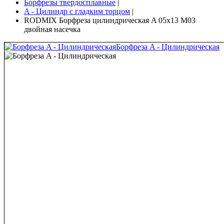
Борфрезы твердосплавные
|
A - Цилиндр с гладким торцом
|
RODMIX Борфреза цилиндрическая A 05х13 M03
двойная насечка
Борфреза A - Цилиндрическая