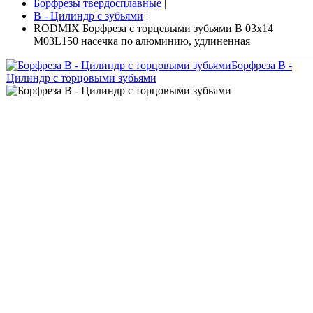
Борфрезы твердосплавные
|
B - Цилиндр с зубьями
|
RODMIX Борфреза с торцевыми зубьями B 03х14
M03L150 насечка по алюминию, удлиненная
Борфреза B -
Цилиндр с торцовыми зубьями