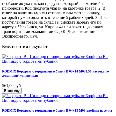
необходимо указать код продукта, который вы хотели бы
приобрести. Код продукта указан на карточке товара. 2. В
ответ на ваше письмо мы отправим вам счет на оплату,
который нужно оплатить в течение 5 рабочих дней. 3. После
поступления товара на склад вы сможете забрать его по
адресу г. Челябинск, ул. Кирова 4а или заказать доставку
транспортными компаниями СДЭК, Деловые линии,
Экспресс-авто, Луч.
Вместе
с
этим
покупают
Борфреза B -
Цилиндр с торцовыми зубьями
RODMIX
Борфреза
с
торцевыми
зубьями
B
03х14
M03L50
насечка
по
алюминию,
удлиненная
561,00 руб
В корзину
Борфреза B -
Цилиндр с торцовыми зубьями
RODMIX
Борфреза
с
торцевыми
зубьями
B
04х13
M03
двойная
насечка