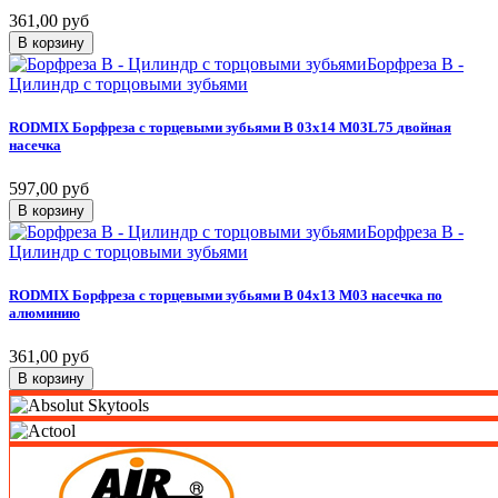
361,00 руб
В корзину
Борфреза B -
Цилиндр с торцовыми зубьями
RODMIX
Борфреза
с
торцевыми
зубьями
B
03х14
M03L75
двойная
насечка
597,00 руб
В корзину
Борфреза B -
Цилиндр с торцовыми зубьями
RODMIX
Борфреза
с
торцевыми
зубьями
B
04х13
M03
насечка
по
алюминию
361,00 руб
В корзину