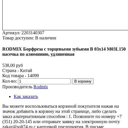
Артикул:
2203140307
Товар доступен:
В наличии
RODMIX
Борфреза
с
торцевыми
зубьями
B
03х14
M03L150
насечка
по
алюминию,
удлиненная
538,00 руб
Страна - Китай
Код товара - 14099
Кол-во:
В корзину
Производитель
Rodmix
Как заказать
Вы можете воспользоваться корзиной покупателя нажав на
значок добавить в корзину на этой странице, либо сделать
заказ альтернативным способом : 1. Позвоните по номеру +7
(351) 20-20-145 или отправьте заявку на электронную почту
zakaz@solt74.ru с карточкой предприятия. В письме