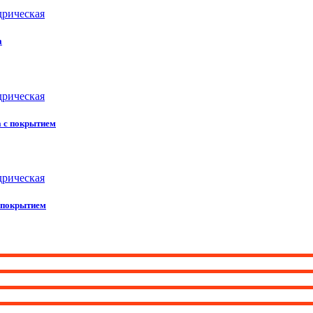
дрическая
а
дрическая
а
с
покрытием
дрическая
покрытием