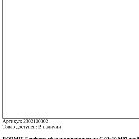
Артикул:
2302100302
Товар доступен:
В наличии
RODMIX
Борфреза
сфероцилиндрическая
C
02х10
M03
дво