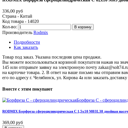
336,00 руб
Страна - Китай
Код товара - 14020
Кол-во:
В корзину
Производитель
Rodmix
Подробности
Как заказать
Товар под заказ. Указана последняя цена продажи.
Вы можете воспользоваться корзиной покупателя нажав на значо
145 или отправьте заявку на электронную почту zakaz@solt74.r
на карточке товара. 2. В ответ на ваше письмо мы отправим вам
его по адресу г. Челябинск, ул. Кирова 4а или заказать дост
Вместе
с
этим
покупают
Борфреза C - сфероцилин
RODMIX
Борфреза
сфероцилиндрическая
C
1,5х10
M03L38
двойная
насе
369,00 руб