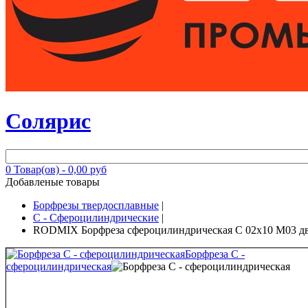
Солярис
0
Товар(ов) -
0,00 руб
Добавленые товары
Борфрезы твердосплавные
|
C - Сфероцилиндрические
|
RODMIX Борфреза сфероцилиндрическая C 02х10 M03 дв
Борфреза C -
сфероцилиндрическая