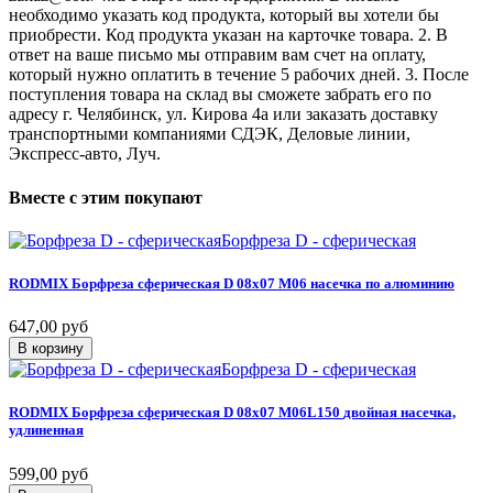
необходимо указать код продукта, который вы хотели бы
приобрести. Код продукта указан на карточке товара. 2. В
ответ на ваше письмо мы отправим вам счет на оплату,
который нужно оплатить в течение 5 рабочих дней. 3. После
поступления товара на склад вы сможете забрать его по
адресу г. Челябинск, ул. Кирова 4а или заказать доставку
транспортными компаниями СДЭК, Деловые линии,
Экспресс-авто, Луч.
Вместе
с
этим
покупают
Борфреза D - сферическая
RODMIX
Борфреза
сферическая
D
08х07
M06
насечка
по
алюминию
647,00 руб
В корзину
Борфреза D - сферическая
RODMIX
Борфреза
сферическая
D
08х07
M06L150
двойная
насечка,
удлиненная
599,00 руб