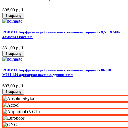
806,00 руб
В корзину
RODMIX
Борфреза
параболическая
с
точечным
торцом
G
9,5х19
M06
алмазная
насечка
831,00 руб
В корзину
RODMIX
Борфреза
параболическая
с
точечным
торцом
G
06х18
M06L150
одинарная
насечка,
удлиненная
693,00 руб
В корзину