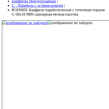
Борфрезы твердосплавные
|
G - Парабола с острым концом
|
RODMIX Борфреза параболическая с точечным торцом
G 06х18 M06 одинарная мелкая насечка