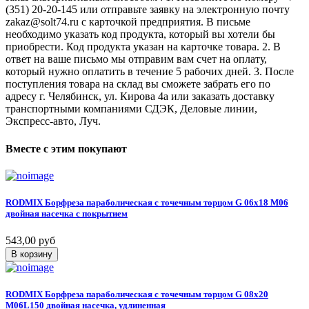
(351) 20-20-145 или отправьте заявку на электронную почту
zakaz@solt74.ru с карточкой предприятия. В письме
необходимо указать код продукта, который вы хотели бы
приобрести. Код продукта указан на карточке товара. 2. В
ответ на ваше письмо мы отправим вам счет на оплату,
который нужно оплатить в течение 5 рабочих дней. 3. После
поступления товара на склад вы сможете забрать его по
адресу г. Челябинск, ул. Кирова 4а или заказать доставку
транспортными компаниями СДЭК, Деловые линии,
Экспресс-авто, Луч.
Вместе
с
этим
покупают
RODMIX
Борфреза
параболическая
с
точечным
торцом
G
06х18
M06
двойная
насечка
с
покрытием
543,00 руб
В корзину
RODMIX
Борфреза
параболическая
с
точечным
торцом
G
08х20
M06L150
двойная
насечка,
удлиненная