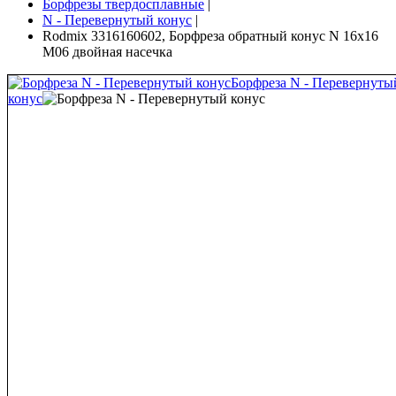
Борфрезы твердосплавные
|
N - Перевернутый конус
|
Rodmix 3316160602, Борфреза обратный конус N 16х16
M06 двойная насечка
Борфреза N - Перевернуты
конус