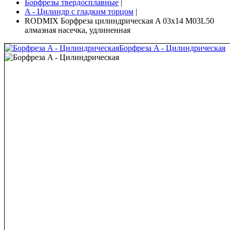
Борфрезы твердосплавные
|
A - Цилиндр с гладким торцом
|
RODMIX Борфреза цилиндрическая A 03х14 M03L50
алмазная насечка, удлиненная
Борфреза A - Цилиндрическая