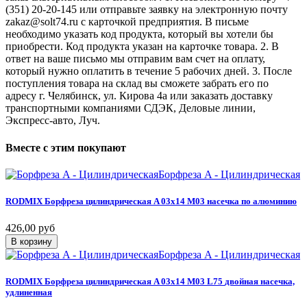
(351) 20-20-145 или отправьте заявку на электронную почту
zakaz@solt74.ru с карточкой предприятия. В письме
необходимо указать код продукта, который вы хотели бы
приобрести. Код продукта указан на карточке товара. 2. В
ответ на ваше письмо мы отправим вам счет на оплату,
который нужно оплатить в течение 5 рабочих дней. 3. После
поступления товара на склад вы сможете забрать его по
адресу г. Челябинск, ул. Кирова 4а или заказать доставку
транспортными компаниями СДЭК, Деловые линии,
Экспресс-авто, Луч.
Вместе
с
этим
покупают
Борфреза A - Цилиндрическая
RODMIX
Борфреза
цилиндрическая
A
03х14
M03
насечка
по
алюминию
426,00 руб
В корзину
Борфреза A - Цилиндрическая
RODMIX
Борфреза
цилиндрическая
A
03х14
M03
L75
двойная
насечка,
удлиненная