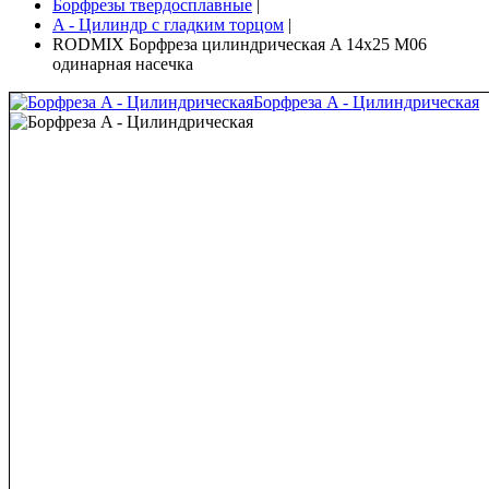
Борфрезы твердосплавные
|
A - Цилиндр с гладким торцом
|
RODMIX Борфреза цилиндрическая A 14х25 M06
одинарная насечка
Борфреза A - Цилиндрическая