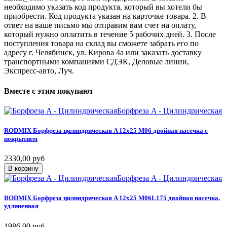
необходимо указать код продукта, который вы хотели бы
приобрести. Код продукта указан на карточке товара. 2. В
ответ на ваше письмо мы отправим вам счет на оплату,
который нужно оплатить в течение 5 рабочих дней. 3. После
поступления товара на склад вы сможете забрать его по
адресу г. Челябинск, ул. Кирова 4а или заказать доставку
транспортными компаниями СДЭК, Деловые линии,
Экспресс-авто, Луч.
Вместе
с
этим
покупают
Борфреза A - Цилиндрическая
RODMIX
Борфреза
цилиндрическая
A
12х25
M06
двойная
насечка
с
покрытием
2330,00 руб
В корзину
Борфреза A - Цилиндрическая
RODMIX
Борфреза
цилиндрическая
A
12х25
M06L175
двойная
насечка,
удлиненная
1986,00 руб