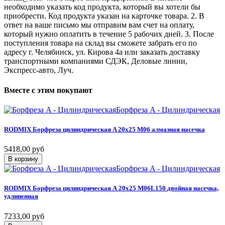
необходимо указать код продукта, который вы хотели бы
приобрести. Код продукта указан на карточке товара. 2. В
ответ на ваше письмо мы отправим вам счет на оплату,
который нужно оплатить в течение 5 рабочих дней. 3. После
поступления товара на склад вы сможете забрать его по
адресу г. Челябинск, ул. Кирова 4а или заказать доставку
транспортными компаниями СДЭК, Деловые линии,
Экспресс-авто, Луч.
Вместе
с
этим
покупают
Борфреза A - Цилиндрическая
RODMIX
Борфреза
цилиндрическая
A
20х25
M06
алмазная
насечка
5418,00 руб
В корзину
Борфреза A - Цилиндрическая
RODMIX
Борфреза
цилиндрическая
А
20х25
M06L150
двойная
насечка,
удлиненная
7233,00 руб