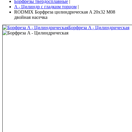
Борфрезы твердосплавные
|
A - Цилиндр с гладким торцом
|
RODMIX Борфреза цилиндрическая A 20х32 M08
двойная насечка
Борфреза A - Цилиндрическая