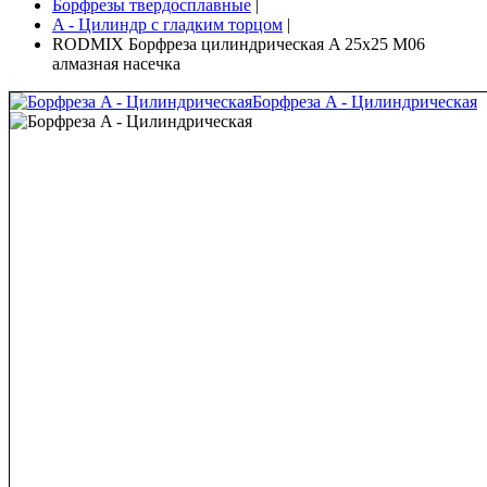
Борфрезы твердосплавные
|
A - Цилиндр с гладким торцом
|
RODMIX Борфреза цилиндрическая A 25х25 M06
алмазная насечка
Борфреза A - Цилиндрическая