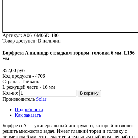
Артикул:
A0616M06D-180
Товар доступен:
В наличии
Борфреза
A
цилиндр
с
гладким
торцом,
головка
6
мм,
L196
мм
852,00 руб
Код продукта - 4706
Страна - Тайвань
L режущей части - 16 мм
Кол-во:
В корзину
Производитель
Solar
Подробности
Как заказать
Борфреза А — универсальный инструмент, который позволит
решить множество задач. Имеет гладкий торец и головку с
диаметром 6 мм, что делает ее идеальным выбором для работы