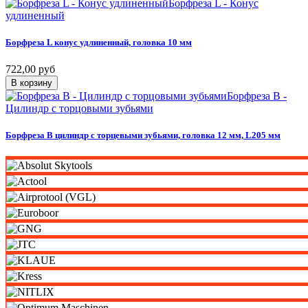
Борфреза L - Конус
удлиненный
Борфреза
L
конус
удлиненный,
головка
10
мм
722,00 руб
В корзину
Борфреза B -
Цилиндр с торцовыми зубьями
Борфреза
B
цилиндр
с
торцевыми
зубьями,
головка
12
мм,
L205
мм