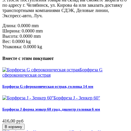
по адресу г. Челябинск, ул. Кирова 4а или заказать доставку
транспортными компаниями СДЭК, Деловые линии,
Экспресс-авто, Луч.
Длина: 0.0000 mm
Ширина: 0.0000 mm
Высота: 0.0000 mm
Вес: 0.0000 kg
Упаковка: 0.0000 kg
Вместе
с
этим
покупают
Борфреза G
сфероконическая острая
Борфреза
G
сфероконическая
острая,
головка
14
мм
Борфреза J - Зенкер 60°
Борфреза
J
форма
зенкер
60
град,
диаметр
головки
6
мм
416,00 руб
В корзину