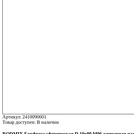
Артикул:
2410090601
Товар доступен:
В наличии
RODMIX
Борфреза
сферическая
D
10х09
M06
одинарная
на