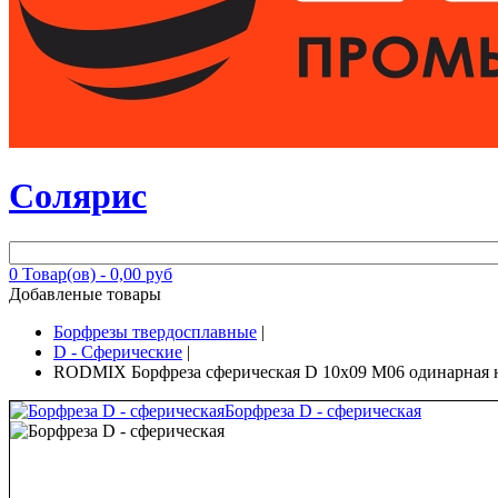
Солярис
0
Товар(ов) -
0,00 руб
Добавленые товары
Борфрезы твердосплавные
|
D - Сферические
|
RODMIX Борфреза сферическая D 10х09 M06 одинарная 
Борфреза D - сферическая