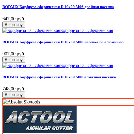
RODMIX
Борфреза
сферическая
D
10х09
M06
двойная
насечка
647,00 руб
В корзину
Борфреза D - сферическая
RODMIX
Борфреза
сферическая
D
10х09
M06
насечка
по
алюминию
907,00 руб
В корзину
Борфреза D - сферическая
RODMIX
Борфреза
сферическая
D
10х09
M06
алмазная
насечка
748,00 руб
В корзину