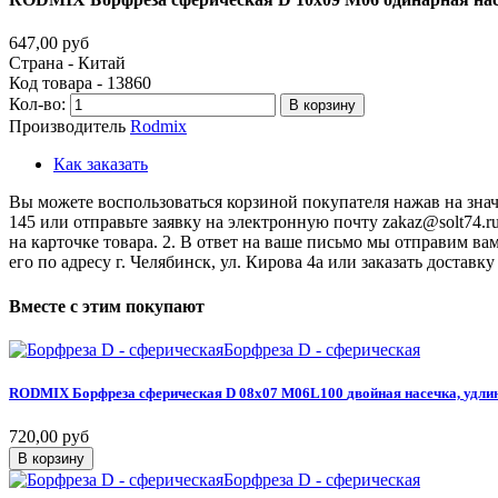
647,00 руб
Страна - Китай
Код товара - 13860
Кол-во:
В корзину
Производитель
Rodmix
Как заказать
Вы можете воспользоваться корзиной покупателя нажав на значо
145 или отправьте заявку на электронную почту zakaz@solt74.r
на карточке товара. 2. В ответ на ваше письмо мы отправим вам
его по адресу г. Челябинск, ул. Кирова 4а или заказать дост
Вместе
с
этим
покупают
Борфреза D - сферическая
RODMIX
Борфреза
сферическая
D
08х07
M06L100
двойная
насечка,
удли
720,00 руб
В корзину
Борфреза D - сферическая