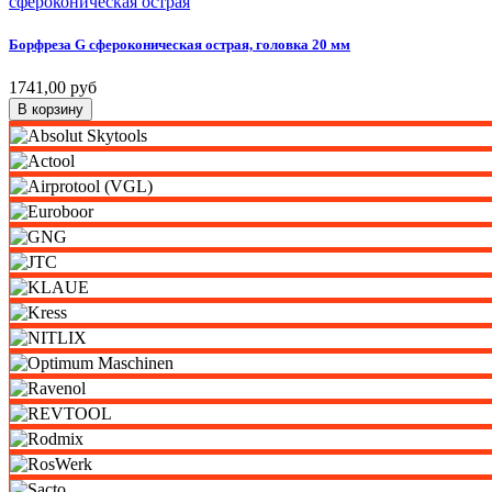
сфероконическая острая
Борфреза
G
сфероконическая
острая,
головка
20
мм
1741,00 руб
В корзину