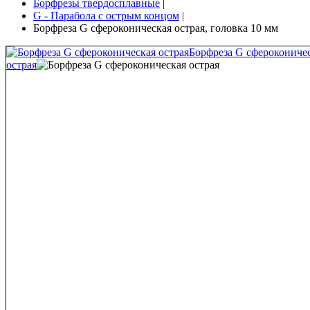
Борфрезы твердосплавные
|
G - Парабола с острым концом
|
Борфреза G сфероконическая острая, головка 10 мм
Борфреза G сферокониче
острая