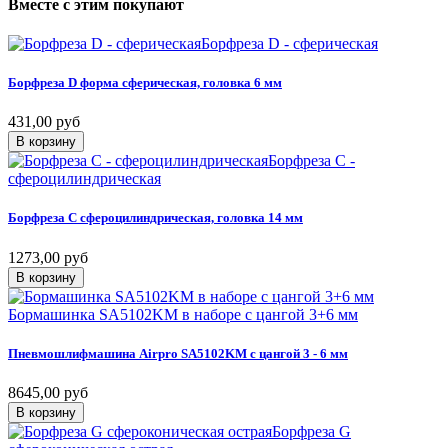
Вместе
с
этим
покупают
Борфреза D - сферическая
Борфреза
D
форма
сферическая,
головка
6
мм
431,00 руб
В корзину
Борфреза C -
сфероцилиндрическая
Борфреза
C
сфероцилиндрическая,
головка
14
мм
1273,00 руб
В корзину
Бормашинка SA5102KM в наборе с цангой 3+6 мм
Пневмошлифмашина
Airpro
SA5102KM
с
цангой
3
-
6
мм
8645,00 руб
В корзину
Борфреза G