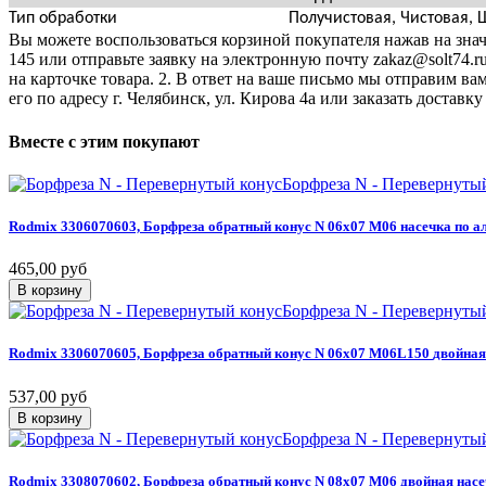
Тип обработки
Получистовая, Чистовая,
Вы можете воспользоваться корзиной покупателя нажав на значо
145 или отправьте заявку на электронную почту zakaz@solt74.r
на карточке товара. 2. В ответ на ваше письмо мы отправим вам
его по адресу г. Челябинск, ул. Кирова 4а или заказать дост
Вместе
с
этим
покупают
Борфреза N - Перевернуты
Rodmix
3306070603,
Борфреза
обратный
конус
N
06х07
M06
насечка
по
а
465,00 руб
В корзину
Борфреза N - Перевернуты
Rodmix
3306070605,
Борфреза
обратный
конус
N
06х07
M06L150
двойная
537,00 руб
В корзину
Борфреза N - Перевернуты
Rodmix
3308070602,
Борфреза
обратный
конус
N
08х07
M06
двойная
насе