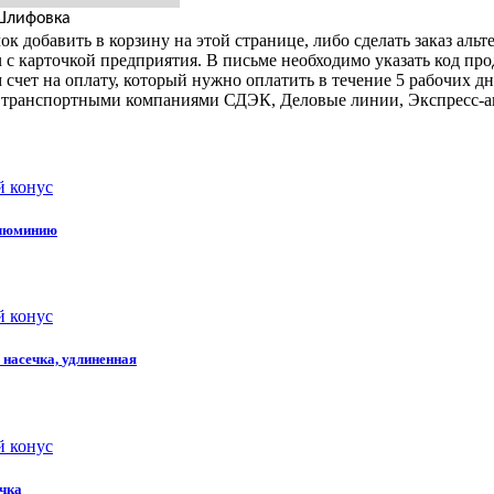
 Шлифовка
к добавить в корзину на этой странице, либо сделать заказ альт
u с карточкой предприятия. В письме необходимо указать код пр
 счет на оплату, который нужно оплатить в течение 5 рабочих дн
авку транспортными компаниями СДЭК, Деловые линии, Экспресс-а
й конус
люминию
й конус
насечка,
удлиненная
й конус
чка