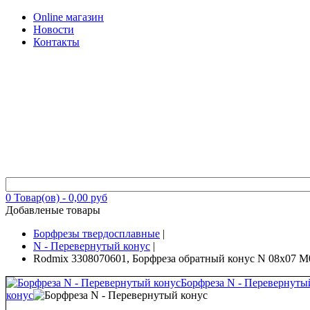
Online магазин
Новости
Контакты
0
Товар(ов) -
0,00 руб
Добавленые товары
Борфрезы твердосплавные
|
N - Перевернутый конус
|
Rodmix 3308070601, Борфреза обратный конус N 08х07 M
Борфреза N - Перевернуты
конус