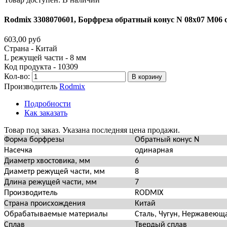
Rodmix
3308070601,
Борфреза
обратный
конус
N
08х07
M06
603,00 руб
Страна - Китай
L режущей части - 8 мм
Код продукта - 10309
Кол-во:
В корзину
Производитель
Rodmix
Подробности
Как заказать
Товар под заказ. Указана последняя цена продажи.
Форма борфрезы
Обратный конус N
Насечка
одинарная
Диаметр хвостовика, мм
6
Диаметр режущей части, мм
8
Длина режущей части, мм
7
Производитель
RODMIX
Страна происхождения
Китай
Обрабатываемые материалы
Сталь, Чугун, Нержавеюща
Сплав
Твердый сплав