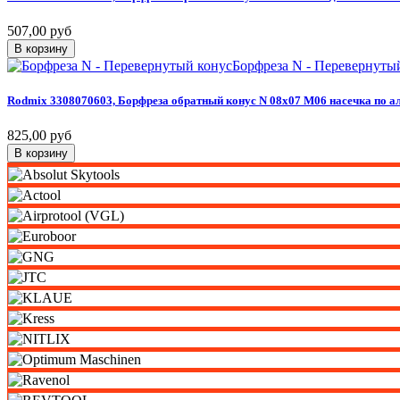
507,00 руб
В корзину
Борфреза N - Перевернуты
Rodmix
3308070603,
Борфреза
обратный
конус
N
08х07
M06
насечка
по
а
825,00 руб
В корзину