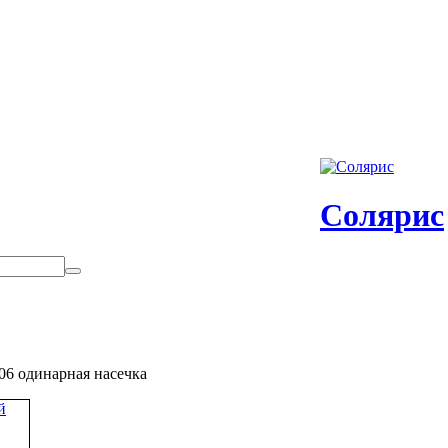
Солярис
06 одинарная насечка
й