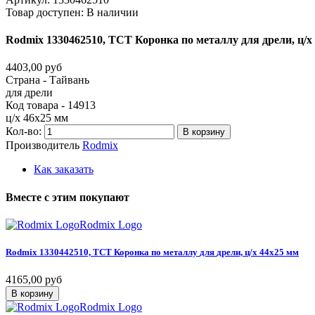
Товар доступен:
В наличии
Rodmix
1330462510,
ТСТ
Коронка
по
металлу
для
дрели,
ц/х
4403,00 руб
Страна - Тайвань
для дрели
Код товара - 14913
ц/х 46х25 мм
Кол-во:
В корзину
Производитель
Rodmix
Как заказать
Вместе
с
этим
покупают
Rodmix Logo
Rodmix
1330442510,
ТСТ
Коронка
по
металлу
для
дрели,
ц/х
44х25
мм
4165,00 руб
В корзину
Rodmix Logo