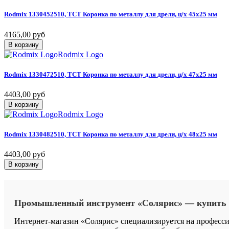
Rodmix
1330452510,
ТСТ
Коронка
по
металлу
для
дрели,
ц/х
45х25
мм
4165,00 руб
В корзину
Rodmix Logo
Rodmix
1330472510,
ТСТ
Коронка
по
металлу
для
дрели,
ц/х
47х25
мм
4403,00 руб
В корзину
Rodmix Logo
Rodmix
1330482510,
ТСТ
Коронка
по
металлу
для
дрели,
ц/х
48х25
мм
4403,00 руб
В корзину
Промышленный
инструмент
«Солярис»
—
купить
Интернет-магазин «Солярис» специализируется на професс