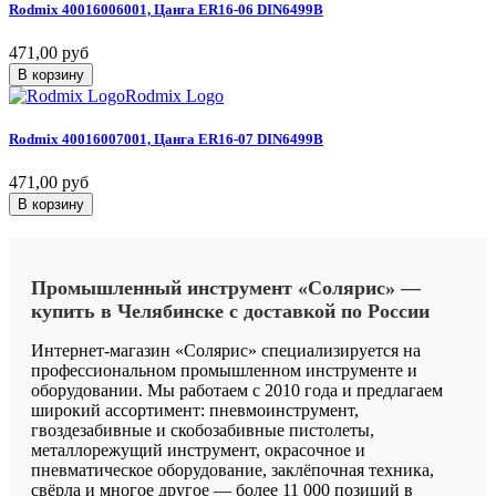
Rodmix
40016006001,
Цанга
ER16-06
DIN6499В
471,00 руб
В корзину
Rodmix Logo
Rodmix
40016007001,
Цанга
ER16-07
DIN6499В
471,00 руб
В корзину
Промышленный
инструмент
«Солярис»
—
купить
в
Челябинске
с
доставкой
по
России
Интернет-магазин «Солярис» специализируется на
профессиональном промышленном инструменте и
оборудовании. Мы работаем с 2010 года и предлагаем
широкий ассортимент: пневмоинструмент,
гвоздезабивные и скобозабивные пистолеты,
металлорежущий инструмент, окрасочное и
пневматическое оборудование, заклёпочная техника,
свёрла и многое другое — более 11 000 позиций в