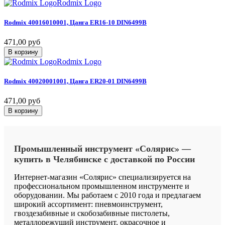
Rodmix Logo
Rodmix
40016010001,
Цанга
ER16-10
DIN6499В
471,00 руб
В корзину
Rodmix Logo
Rodmix
40020001001,
Цанга
ER20-01
DIN6499В
471,00 руб
В корзину
Промышленный
инструмент
«Солярис»
—
купить
в
Челябинске
с
доставкой
по
России
Интернет-магазин «Солярис» специализируется на
профессиональном промышленном инструменте и
оборудовании. Мы работаем с 2010 года и предлагаем
широкий ассортимент: пневмоинструмент,
гвоздезабивные и скобозабивные пистолеты,
металлорежущий инструмент, окрасочное и