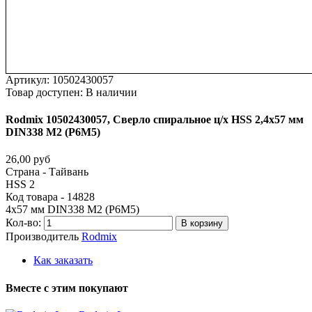
Артикул:
10502430057
Товар доступен:
В наличии
Rodmix
10502430057,
Сверло
спиральное
ц/х
HSS
2,4х57
мм
DIN338
М2
(Р6М5)
26,00 руб
Страна - Тайвань
HSS 2
Код товара - 14828
4х57 мм DIN338 М2 (Р6М5)
Кол-во:
В корзину
Производитель
Rodmix
Как заказать
Вместе
с
этим
покупают