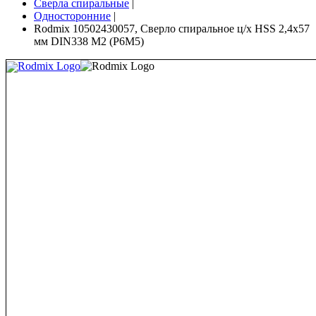
Сверла спиральные
|
Односторонние
|
Rodmix 10502430057, Сверло спиральное ц/х HSS 2,4х57
мм DIN338 М2 (Р6М5)
Rodmix Logo