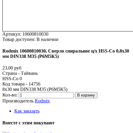
Артикул:
10600810030
Товар доступен:
В наличии
Rodmix
10600810030,
Сверло
спиральное
ц/х
HSS-Co
0,8х30
мм
DIN338
М35
(Р6М5К5)
23,00 руб
Страна - Тайвань
HSS-Co 0
Код товара - 14756
8х30 мм DIN338 М35 (Р6М5К5)
Кол-во:
В корзину
Производитель
Rodmix
Как заказать
Вместе
с
этим
покупают