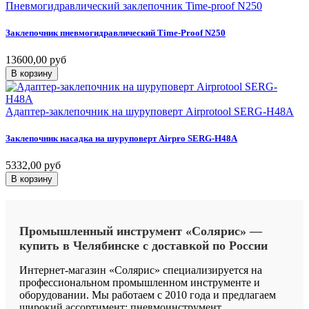
Пневмогидравлический заклепочник Time-proof N250
Заклепочник
пневмогидравлический
Time-Proof
N250
13600,00 руб
В корзину
Адаптер-заклепочник на шуруповерт Airprotool SERG-H48A
Заклепочник
насадка
на
шуруповерт
Airpro
SERG-H48A
5332,00 руб
В корзину
Промышленный
инструмент
«Солярис»
—
купить
в
Челябинске
с
доставкой
по
России
Интернет-магазин «Солярис» специализируется на
профессиональном промышленном инструменте и
оборудовании. Мы работаем с 2010 года и предлагаем
широкий ассортимент: пневмоинструмент,