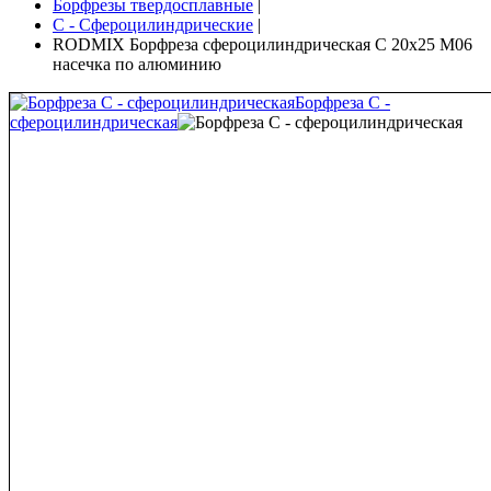
Борфрезы твердосплавные
|
C - Сфероцилиндрические
|
RODMIX Борфреза сфероцилиндрическая C 20х25 M06
насечка по алюминию
Борфреза C -
сфероцилиндрическая