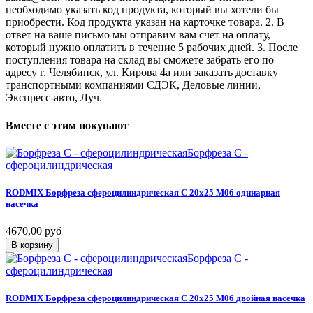
необходимо указать код продукта, который вы хотели бы
приобрести. Код продукта указан на карточке товара. 2. В
ответ на ваше письмо мы отправим вам счет на оплату,
который нужно оплатить в течение 5 рабочих дней. 3. После
поступления товара на склад вы сможете забрать его по
адресу г. Челябинск, ул. Кирова 4а или заказать доставку
транспортными компаниями СДЭК, Деловые линии,
Экспресс-авто, Луч.
Вместе
с
этим
покупают
Борфреза C -
сфероцилиндрическая
RODMIX
Борфреза
сфероцилиндрическая
C
20х25
M06
одинарная
насечка
4670,00 руб
В корзину
Борфреза C -
сфероцилиндрическая
RODMIX
Борфреза
сфероцилиндрическая
C
20х25
M06
двойная
насечка