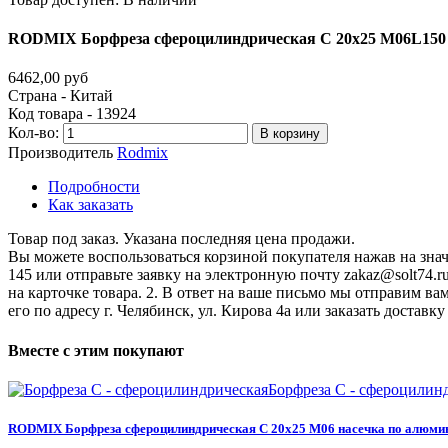
RODMIX
Борфреза
сфероцилиндрическая
C
20х25
M06L150
6462,00 руб
Страна - Китай
Код товара - 13924
Кол-во:
В корзину
Производитель
Rodmix
Подробности
Как заказать
Товар под заказ. Указана последняя цена продажи.
Вы можете воспользоваться корзиной покупателя нажав на значо
145 или отправьте заявку на электронную почту zakaz@solt74.r
на карточке товара. 2. В ответ на ваше письмо мы отправим вам
его по адресу г. Челябинск, ул. Кирова 4а или заказать дост
Вместе
с
этим
покупают
Борфреза C - сфероцилин
RODMIX
Борфреза
сфероцилиндрическая
C
20х25
M06
насечка
по
алюми