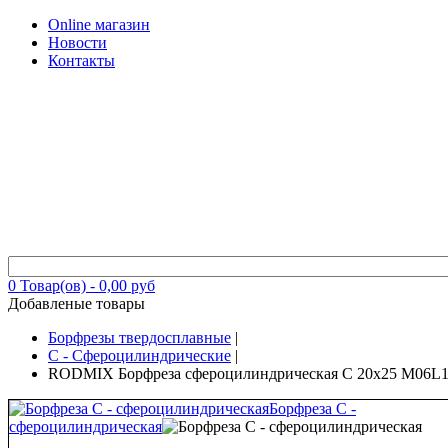
Online магазин
Новости
Контакты
0
Товар(ов) -
0,00 руб
Добавленые товары
Борфрезы твердосплавные
|
C - Сфероцилиндрические
|
RODMIX Борфреза сфероцилиндрическая C 20х25 M06L15
Борфреза C -
сфероцилиндрическая