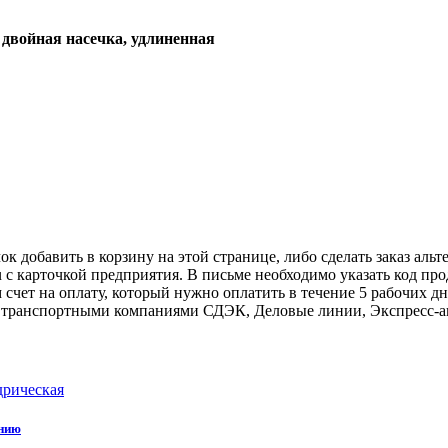
двойная
насечка,
удлиненная
к добавить в корзину на этой странице, либо сделать заказ альт
u с карточкой предприятия. В письме необходимо указать код пр
 счет на оплату, который нужно оплатить в течение 5 рабочих дн
авку транспортными компаниями СДЭК, Деловые линии, Экспресс-а
дрическая
нию